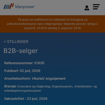
På grunn av vedlikehold av nettstedet vil innlogging og
jobbsøknadsfunksjoner være utilgjengelige i følgende periode: lørdag 2.
august kl. 23:00 til søndag 3. august kl. 09:00
< STILLINGER
B2B-selger
Referansenummer:
51930
Publisert:
02 juni, 2026
Ansettelsesform:
Vikariat/ engasjement
Bransje:
,
,
Konsulent og rådgivning
Organisasjoner
Arbeidstaker- og
arbeidsgiverorganisasjoner
Søknadsfrist : 23 juni, 2026