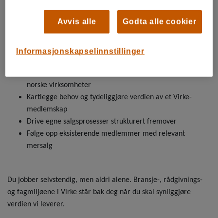
med innsikt og verdi, ikke med press.
Telefonen er hovedverktøyet ditt, og du bruker den til å skape
Avvis alle
Godta alle cookier
ekte dialog - ikke for å jage flest mulig samtaler. Du eier hele
løpet fra første kontakt til signert avtale.
Informasjonskapselinnstillinger
Du vil blant annet:
Føre rådgivende salgsdialoger med beslutningstakere i
norske virksomheter
Kartlegge behov og tydeliggjøre verdien av et Virke-
medlemskap
Drive egne salgsprosesser strukturert fremover
Følge opp eksisterende medlemmer med relevant
mersalg
Du jobber selvstendig, men aldri alene. Bransje-, rådgivnings-
og fagmiljøene i Virke står bak deg når du skal synliggjøre
verdien vi leverer.