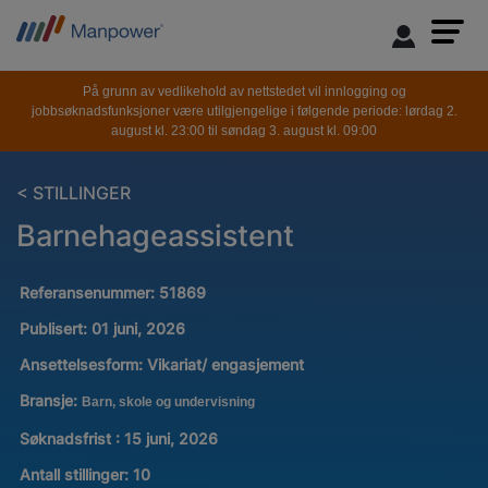
På grunn av vedlikehold av nettstedet vil innlogging og
jobbsøknadsfunksjoner være utilgjengelige i følgende periode: lørdag 2.
august kl. 23:00 til søndag 3. august kl. 09:00
< STILLINGER
Barnehageassistent
Referansenummer:
51869
Publisert:
01 juni, 2026
Ansettelsesform:
Vikariat/ engasjement
Bransje:
Barn, skole og undervisning
Søknadsfrist : 15 juni, 2026
Antall stillinger
:
10