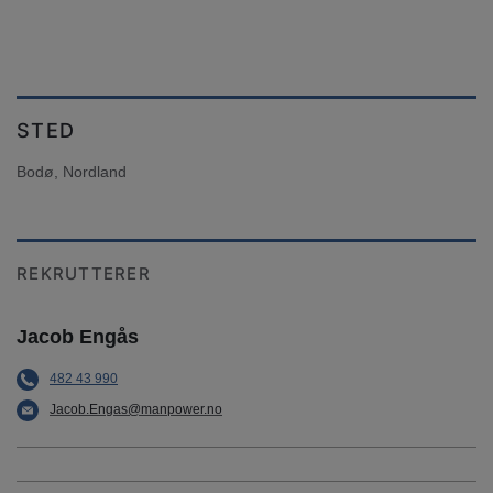
STED
Bodø, Nordland
REKRUTTERER
Jacob Engås
482 43 990
Jacob.Engas@manpower.no