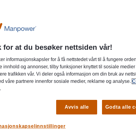
 for at du besøker nettsiden vår!
er informasjonskapsler for å få nettstedet vårt til å fungere orden
shverdag på farten? Bli servicetekniker hos
e innhold og annonser, tilby funksjoner knyttet til sosiale medier
ere trafikken vår. Vi deler også informasjon om din bruk av netts
ed våre partnere innenfor sosiale medier, reklame og analyse.
C
.
EDO søker vi nå en engasjert servicetekniker som
vstendig arbeidshverdag med et solid fagmiljø i ryggen!
Avvis alle
Godta alle 
isk serviceteam og vil arbeide med installasjon,
v teknisk utstyr innen produktinspeksjon og
S
masjonskapselinnstillinger
il ha Østlandet som hovedarbeidsområde, med jevnlige
v Norge.