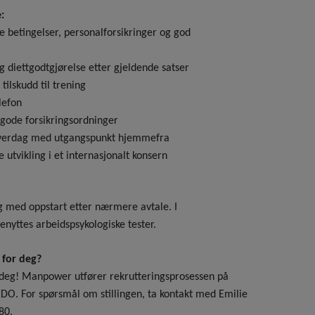
:
 betingelser, personalforsikringer og god
g diettgodtgjørelse etter gjeldende satser
 tilskudd til trening
elefon
 gode forsikringsordninger
hverdag med utgangspunkt hjemmefra
 utvikling i et internasjonalt konsern
ing med oppstart etter nærmere avtale. I
enyttes arbeidspsykologiske tester.
 for deg?
a deg! Manpower utfører rekrutteringsprosessen på
. For spørsmål om stillingen, ta kontakt med Emilie
80.