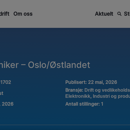
rift
Om oss
Aktuelt
St
niker – Oslo/Østlandet
51702
Publisert:
22 mai, 2026
Bransje:
Drift og vedlikeholds
st
,
Elektronikk
Industri og prod
i, 2026
Antall stillinger
:
1