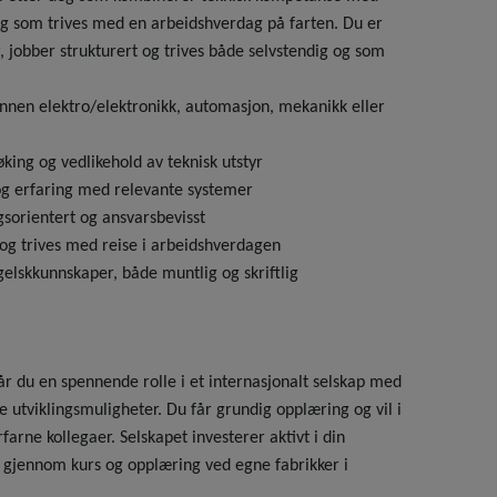
, og som trives med en arbeidshverdag på farten. Du er
 jobber strukturert og trives både selvstendig og som
nnen elektro/elektronikk, automasjon, mekanikk eller
øking og vedlikehold av teknisk utstyr
og erfaring med relevante systemer
ngsorientert og ansvarsbevisst
 og trives med reise i arbeidshverdagen
elskkunnskaper, både muntlig og skriftlig
du en spennende rolle i et internasjonalt selskap med
e utviklingsmuligheter. Du får grundig opplæring og vil i
farne kollegaer. Selskapet investerer aktivt i din
 gjennom kurs og opplæring ved egne fabrikker i