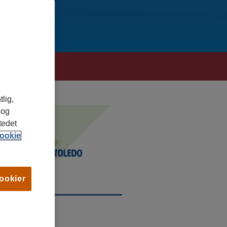
tlig,
 og
tedet
ookie
cookier
TED