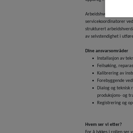
Arbeidshverdagen starte
servicekoordinatorer ved
strukturert arbeidshver
av selvstendighet i utfør
Dine ansvarsområder
Installasjon av tek
Feilsøking, repara
Kalibrering av in
Forebyggende vedl
Dialog og teknisk
produksjons- og t
Registrering og o
Hvem ser vi etter?
For å lykkes i rollen se