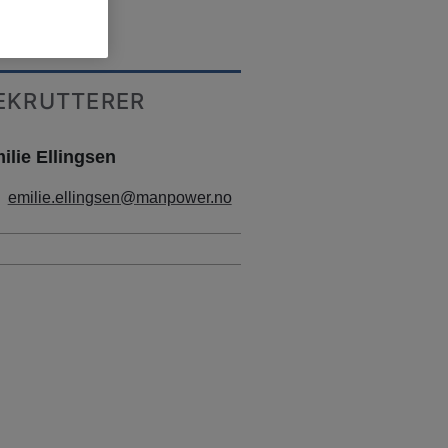
o, Oslo
EKRUTTERER
ilie Ellingsen
emilie.ellingsen@manpower.no