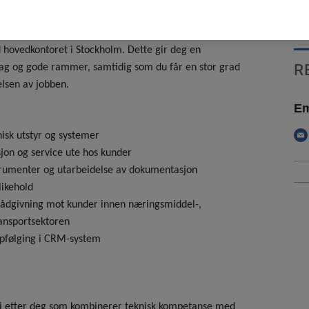
Osl
r hjemmefra, og dine oppdrag planlegges sentralt av
 hovedkontoret i Stockholm. Dette gir deg en
R
dag og gode rammer, samtidig som du får en stor grad
elsen av jobben.
Em
nisk utstyr og systemer
sjon og service ute hos kunder
strumenter og utarbeidelse av dokumentasjon
ikehold
 rådgivning mot kunder innen næringsmiddel-,
ransportsektoren
ppfølging i CRM-system
r vi etter deg som kombinerer teknisk kompetanse med