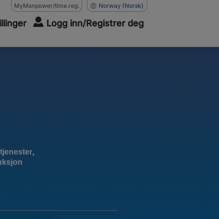
MyManpower/time.reg.
Norway
(Norsk)
illinger
Logg inn/Registrer deg
,
tjenester
uksjon