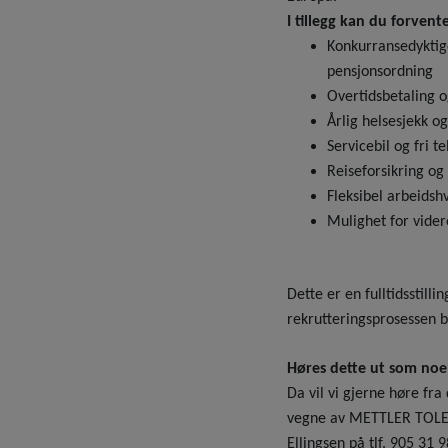
I tillegg kan du forvente
Konkurransedyktige
pensjonsordning
Overtidsbetaling o
Årlig helsesjekk og
Servicebil og fri t
Reiseforsikring og
Fleksibel arbeids
Mulighet for videre
Dette er en fulltidsstill
rekrutteringsprosessen b
Høres dette ut som noe
Da vil vi gjerne høre fr
vegne av METTLER TOLEDO
Ellingsen på tlf. 905 31 9