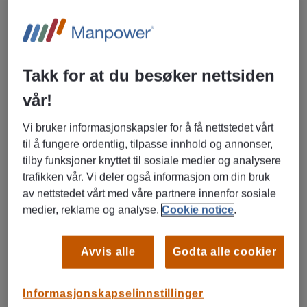
Arbeidsoppgaver
Vareflytting med og uten truck T1 og T3
Tilrettelegging, varemottak og returbehandling
Ivareta operative oppgaver innen den daglige driften
Takk for at du besøker nettsiden
Videreutvikling av egne arbeidsoppgaver i bedriftens
vår!
totale vareflyt
Aktivt bidra til kvalitetssikring innenfor egne
Vi bruker informasjonskapsler for å få nettstedet vårt
arbeidsområder
til å fungere ordentlig, tilpasse innhold og annonser,
tilby funksjoner knyttet til sosiale medier og analysere
trafikken vår. Vi deler også informasjon om din bruk
Kvalifikasjoner
av nettstedet vårt med våre partnere innenfor sosiale
Praktisk erfaring fra drifts- eller produksjonsmiljø
medier, reklame og analyse.
Cookie notice
.
Gode logistikk-kunnskaper med erfaring fra moderne
lagerdrift
Avvis alle
Godta alle cookier
Entusiastisk, evne til å ta initiativ samt yte service
God erfaring med bruk av IT-verktøy.
Informasjonskapselinnstillinger
Gode samarbeidsevner