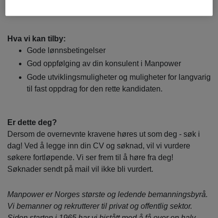
Trucksertifikat: T1 og T3
Hva vi kan tilby:
Gode lønnsbetingelser
God oppfølging av din konsulent i Manpower
Gode utviklingsmuligheter og muligheter for langvarig
til fast oppdrag for den rette kandidaten.
Er dette deg?
Dersom de overnevnte kravene høres ut som deg - søk i
dag! Ved å legge inn din CV og søknad, vil vi vurdere
søkere fortløpende. Vi ser frem til å høre fra deg!
Søknader sendt på mail vil ikke bli vurdert.
Manpower er Norges største og ledende bemanningsbyrå.
Vi bemanner og rekrutterer til privat og offentlig sektor.
Siden starten i 1965 har vi bistått med å få over en halv