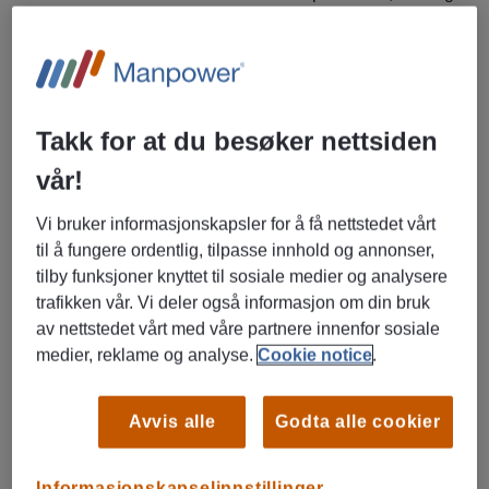
e-post. Du blir en viktig sparringspartner i hverdagen deres,
og hjelper dem med alt fra enkle spørsmål til større
økonomiske valg.
Dine ansvarsområder vil blant annet være:
Takk for at du besøker nettsiden
Håndtere inngående henvendelser på telefon knyttet
vår!
til dagligbank (kort, konto, innlogging , sparing og lån
m.m.)
Vi bruker informasjonskapsler for å få nettstedet vårt
Finne gode, tilpassede løsninger, basert på kundens
til å fungere ordentlig, tilpasse innhold og annonser,
behov og livssituasjon
tilby funksjoner knyttet til sosiale medier og analysere
Bidra til raske svar og effektive prosesser, slik at vi
trafikken vår. Vi deler også informasjon om din bruk
leverer bransjeledende kundeopplevelser
av nettstedet vårt med våre partnere innenfor sosiale
medier, reklame og analyse.
Cookie notice
.
Hvorfor velge oss?
Vi vet at utvikling, miljø og muligheter er viktig. Derfor får
Avvis alle
Godta alle cookier
du hos oss:
Et skreddersydd opplæringsløp, med mål om både
Informasjonskapselinnstillinger