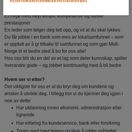
mestring og videre karriere
Mulighet til å jobbe bredt med hele privatmarkedet
Et miljø med høyt tempo, kompetanse og sterke
prestasjoner
En leder som følger deg tett opp, og vil at du skal lykkes
Du får jobbe i en bank som eies av lokalsamfunnet – som
er opptatt av å gi tilbake til samfunnet og som gjør Midt-
Norge til et bedre sted å bo for oss alle!
Hos oss blir du en del av et lag som deler kunnskap, spiller
hverandre gode – og jobber kontinuerlig med å bli bedre
Hvem ser vi etter?
Det viktigste for oss er at du bryr deg om kundene og
ønsker å utvikle deg. I tillegg tror vi du kjenner deg igjen i
noe av dette:
Har utdanning innen økonomi, administrasjon eller
lignende
Har erfaring fra kundeservice, bank eller forsikring
Trives med høyt tempo og liker å jobbe målrettet