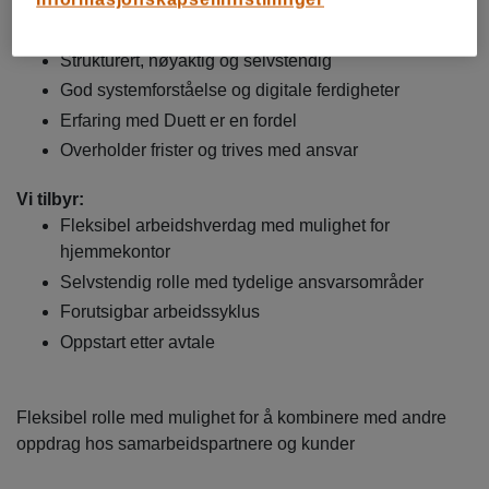
Kvalifikasjoner:
Erfaring med lønnsarbeid/lønnskjøring
Strukturert, nøyaktig og selvstendig
God systemforståelse og digitale ferdigheter
Erfaring med Duett er en fordel
Overholder frister og trives med ansvar
Vi tilbyr:
Fleksibel arbeidshverdag med mulighet for
hjemmekontor
Selvstendig rolle med tydelige ansvarsområder
Forutsigbar arbeidssyklus
Oppstart etter avtale
Fleksibel rolle med mulighet for å kombinere med andre
oppdrag hos samarbeidspartnere og kunder