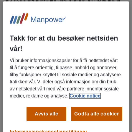
utføres fra hjemmekontor, med mulighet for tilknytning til
kontoret på Tynset.
Arbeidsoppgaver:
Lønnskjøring fra A–Å
Takk for at du besøker nettsiden
Kontroll og behandling av timelister (Webtemp)
Registrering og oppfølging av lønn i Duett
vår!
Kontroll av tillegg, overtid og fravær
Vi bruker informasjonskapsler for å få nettstedet vårt
Rapportering til offentlige myndigheter (A-melding
til å fungere ordentlig, tilpasse innhold og annonser,
m.m.)
tilby funksjoner knyttet til sosiale medier og analysere
Dialog med ansatte og samarbeidspartnere
trafikken vår. Vi deler også informasjon om din bruk
Arbeidstid og omfang
av nettstedet vårt med våre partnere innenfor sosiale
medier, reklame og analyse.
Cookie notice
.
Stillingen tilsvarer ca. 50–60 % og har en tydelig
arbeidssyklus. Arbeidsmengden er høy i perioden fra ca.
den 20. i hver måned til den 8. påfølgende måned, med
Avvis alle
Godta alle cookier
større fleksibilitet utenom dette.
Informasjonskapselinnstillinger