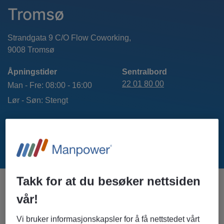
Tromsø
Strandgata 9 C/O Flow Coworking,
Åpningstider
Sentralbord
22 01 80 00
Man - Fre: 08:00 - 16:00
Lør - Søn: Stengt
VEIBESKRIVELSE
Takk for at du besøker nettsiden
vår!
KONTAKTPERSONER I TROMSØ
Vi bruker informasjonskapsler for å få nettstedet vårt