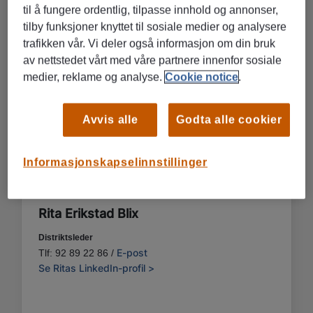
til å fungere ordentlig, tilpasse innhold og annonser,
tilby funksjoner knyttet til sosiale medier og analysere
trafikken vår. Vi deler også informasjon om din bruk
av nettstedet vårt med våre partnere innenfor sosiale
medier, reklame og analyse.
Cookie notice
.
Avvis alle
Godta alle cookier
Informasjonskapselinnstillinger
Rita Erikstad Blix
Distriktsleder
E-post
Tlf: 92 89 22 86 /
Se Ritas LinkedIn-profil >