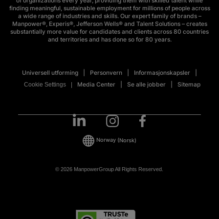
of organizations every year, providing them with skilled talent while
finding meaningful, sustainable employment for millions of people across
a wide range of industries and skills. Our expert family of brands –
Manpower®, Experis®, Jefferson Wells® and Talent Solutions – creates
substantially more value for candidates and clients across 80 countries
and territories and has done so for 80 years.
Universell utforming
Personvern
Informasjonskapsler
Media Center
Se alle jobber
Sitemap
Cookie Settings
Norway
(Norsk)
© 2026 ManpowerGroup All Rights Reserved.