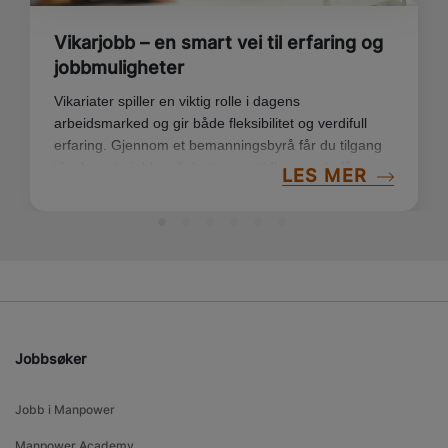
Vikarjobb – en smart vei til erfaring og
jobbmuligheter
Vikariater spiller en viktig rolle i dagens
arbeidsmarked og gir både fleksibilitet og verdifull
erfaring. Gjennom et bemanningsbyrå får du tilgang
til relevante jobbmuligheter, samtidig som du får
LES MER
støtte og oppfølging på veien. Her er noen gode
grunner til hvorfor vikariater kan være et verdifullt
steg inn i arbeidslivet.
Jobbsøker
Jobb i Manpower
Manpower Academy