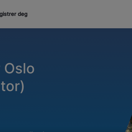
gistrer deg
 Oslo
tor)