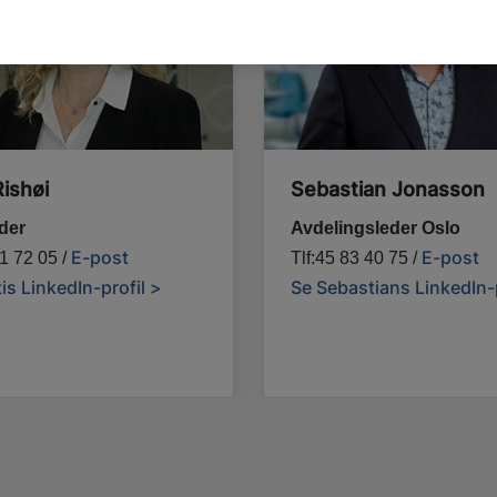
Rishøi
Sebastian Jonasson
der
Avdelingsleder Oslo
E-post
E-post
51 72 05 /
Tlf:45 83 40 75 /
tis LinkedIn-profil >
Se Sebastians LinkedIn-p