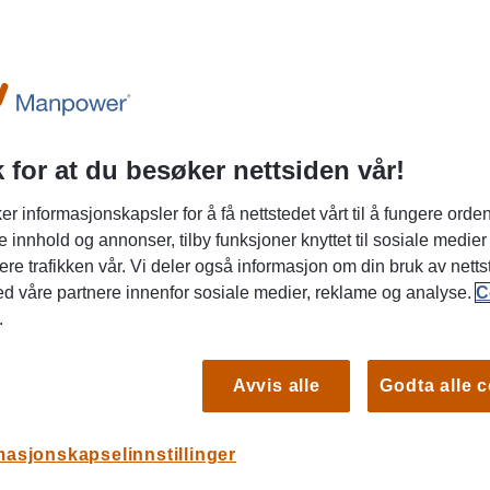
Sentralbord
22 01 80 00
 for at du besøker nettsiden vår!
er informasjonskapsler for å få nettstedet vårt til å fungere orden
e innhold og annonser, tilby funksjoner knyttet til sosiale medier
ere trafikken vår. Vi deler også informasjon om din bruk av netts
ed våre partnere innenfor sosiale medier, reklame og analyse.
C
.
SLO
Avvis alle
Godta alle 
masjonskapselinnstillinger