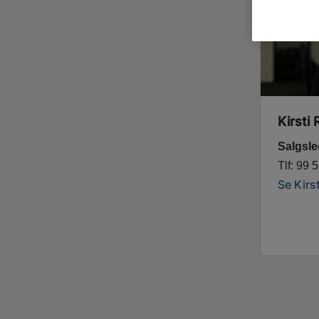
Kirsti 
Salgsle
Tlf: 99 
Se Kirs