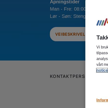
Åpningstider
Man - Fre: 08:00 - 16:00
Lør - Søn: Stengt
VEIBESKRIVELSE
Takk
Vi bruk
tilpass
analys
vårt m
notice
KONTAKTPERSONER I O
Infor