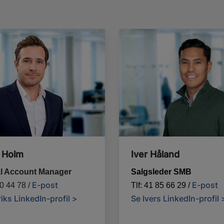
 Holm
Iver Håland
al Account Manager
Salgsleder SMB
E-post
E-post
20 44 78 /
Tlf: 41 85 66 29 /
iks LinkedIn-profil >
Se Ivers LinkedIn-profil