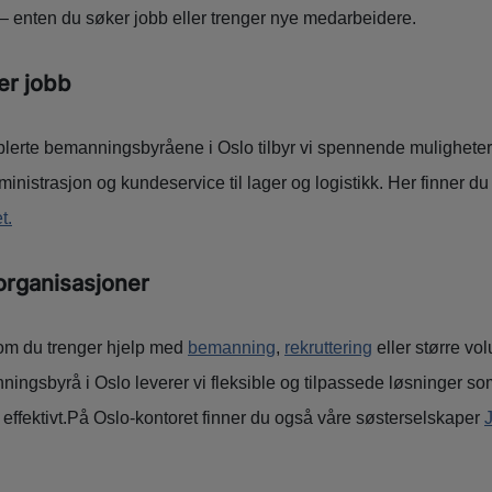
 – enten du søker jobb eller trenger nye medarbeidere.
er jobb
blerte bemanningsbyråene i Oslo tilbyr vi spennende muligheter
ministrasjon og kundeservice til lager og logistikk. Her finner du
t.
 organisasjoner
som du trenger hjelp med
bemanning
,
rekruttering
eller større vo
gsbyrå i Oslo leverer vi fleksible og tilpassede løsninger som s
effektivt.På Oslo-kontoret finner du også våre søsterselskaper