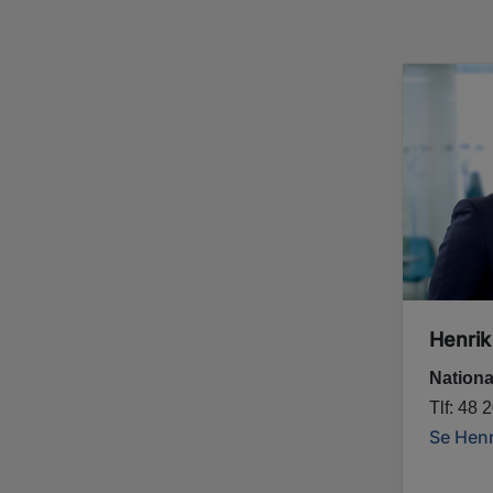
Henrik
Nation
Tlf: 48 
Se Henr