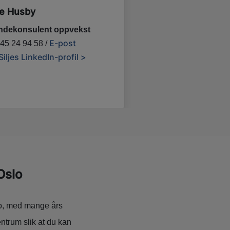
je Husby
ndekonsulent oppvekst
E-post
: 45 24 94 58 /
Siljes LinkedIn-profil >
Oslo
slo, med mange års
entrum slik at du kan