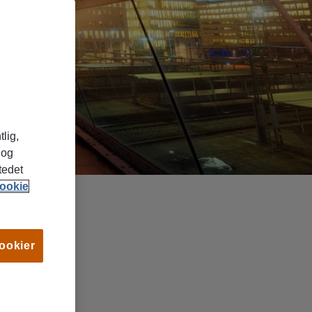
tlig,
 og
tedet
ookie
cookier