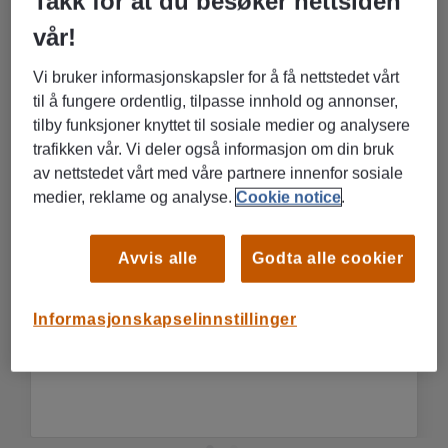
Takk for at du besøker nettsiden
vår!
Vi bruker informasjonskapsler for å få nettstedet vårt
til å fungere ordentlig, tilpasse innhold og annonser,
tilby funksjoner knyttet til sosiale medier og analysere
trafikken vår. Vi deler også informasjon om din bruk
av nettstedet vårt med våre partnere innenfor sosiale
medier, reklame og analyse.
Cookie notice
.
Rita Erikstad Blix
Avvis alle
Godta alle cookier
Distriktsleder
E-post
Tlf: 92 89 22 86 /
Informasjonskapselinnstillinger
Se Ritas LinkedIn-profil >