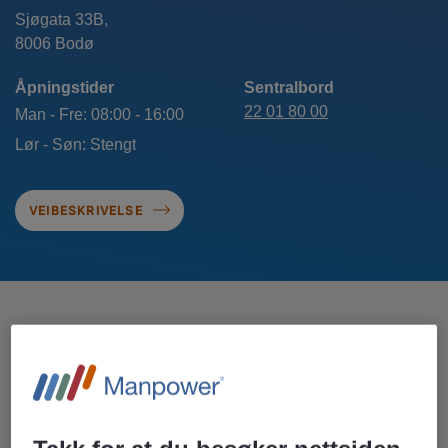
Sjøgata 33B,
Åpningstider
Sentralbord
22 01 80 00
Man - Fre: 08:00 - 16:00
Lør - Søn: Stengt
VEIBESKRIVELSE
KONTAKTPERSONER I BODØ