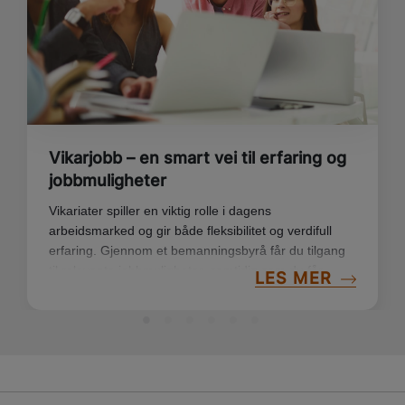
Vikarjobb – en smart vei til erfaring og
jobbmuligheter
Vikariater spiller en viktig rolle i dagens
arbeidsmarked og gir både fleksibilitet og verdifull
erfaring. Gjennom et bemanningsbyrå får du tilgang
til relevante jobbmuligheter, samtidig som du får
LES MER
støtte og oppfølging på veien. Her er noen gode
grunner til hvorfor vikariater kan være et verdifullt
steg inn i arbeidslivet.