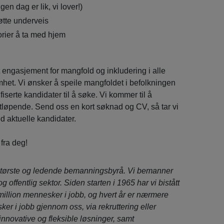
gen dag er lik, vi lover!)
øtte underveis
rier å ta med hjem
 engasjement for mangfold og inkludering i alle
mhet. Vi ønsker å speile mangfoldet i befolkningen
fiserte kandidater til å søke. Vi kommer til å
løpende. Send oss en kort søknad og CV, så tar vi
d aktuelle kandidater.
 fra deg!
tørste og ledende bemanningsbyrå. Vi bemanner
 og offentlig sektor. Siden starten i 1965 har vi bistått
million mennesker i jobb, og hvert år er nærmere
er i jobb gjennom oss, via rekruttering eller
 innovative og fleksible løsninger, samt