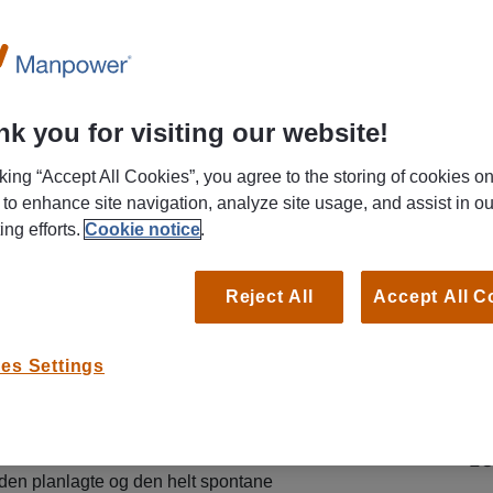
Search for your next job by title, keyword or location.
k you for visiting our website!
cking “Accept All Cookies”, you agree to the storing of cookies o
 to enhance site navigation, analyze site usage, and assist in ou
ing efforts.
Cookie notice
.
sfull jobb i barnehage fra høsten?
il bruke høsten (eller starte allerede i sommer)
Reject All
Accept All C
gsfullt, nemlig å skape gode dager for barn i
øm og omegn. Her får du være med på alt fra
es Settings
 spontane dansefester og høytlesning i skyggen.
din
L
 den planlagte og den helt spontane