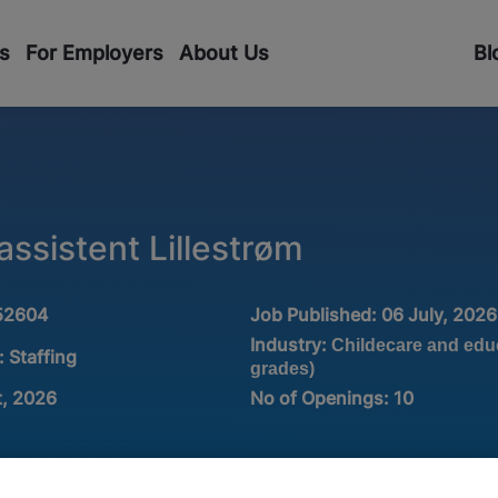
s
For Employers
About Us
Bl
ssistent Lillestrøm
52604
Job Published:
06 July, 2026
Industry:
Childecare and educ
:
Staffing
grades)
t, 2026
No of Openings
:
10