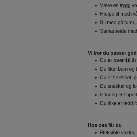
Være en trygg vo
Hjelpe til med m
Bli med på turer, 
Samarbeide med 
Vi tror du passer god
Du
er over 18 år
Du liker barn og t
Du er fleksibel, 
Du snakker og fo
Erfaring er supe
Du ikke er redd fo
Hos oss får du
Fleksible vakter,