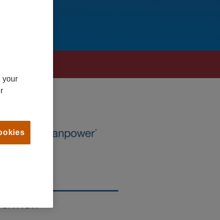
n your
r
ookies
OCATION