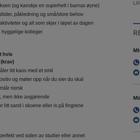
Lil
ksen (og kanskje en superhelt i barnas øyne)
åltider, påkledning og små/store behov
aktiviteter og alt som skjer i løpet av dagen
R
hyggelige kolleger
Mi
t hvis
 (krav)
åler litt kaos med et smil
positiv og møter opp når du sier du skal
rstår norsk
rt, men ikke avgjørende
Ma
r litt sand i skoene eller is på fingrene
 perfekt ved siden av studier eller annet