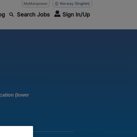
MyManpower
Norway
(English)
og
Search Jobs
Sign In/Up
ation (lower