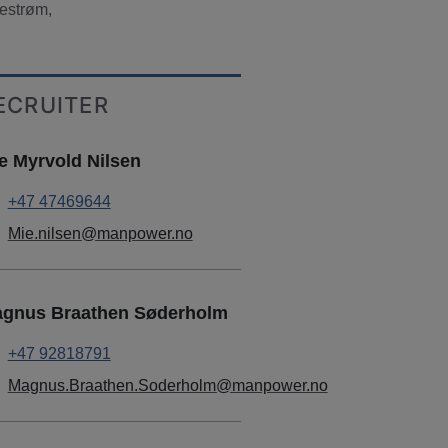
lestrøm,
ECRUITER
e Myrvold Nilsen
+47 47469644
Mie.nilsen@manpower.no
gnus Braathen Søderholm
+47 92818791
Magnus.Braathen.Soderholm@manpower.no