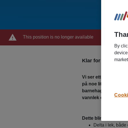
Than
This position is no longer available
By cli
device
market
Klar for en mening
Vi ser etter deg som v
på noe litt mer menin
barnehager i Lillestr
Cooki
vannlek og utelek til
Dette blir hverdagen 
Delta i lek, både