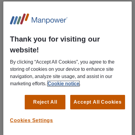
Stillingen passer for deg som trives med analysearbeid, er
detaljorientert og evner å se sammenhenger i store
mengder informasjon.
Arbeidsoppgaver
Thank you for visiting our
website!
Gjennomføre undersøkelser og følge opp
mistenkelige transaksjoner knyttet til hvitvasking og
By clicking “Accept All Cookies”, you agree to the
terrorfinansiering i bankenes elektroniske
storing of cookies on your device to enhance site
overvåkingssystemer
navigation, analyze site usage, and assist in our
Sikre god samhandling med den enkelte bank
marketing efforts.
Cookie notice
.
Bidra til bankens arbeid med forebygging av
økonomisk kriminalitet
Reject All
Accept All Cookies
Bidra til å forbedre og utvikle fremtidens elektroniske
overvåkingssystemer
Sikre at bankene har god oversikt på fagområdet
Cookies Settings
Holde deg faglig oppdatert på lovendringer og
forskrifter samt utarbeide /sikre forankring i banken