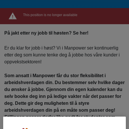
This position is no longer available
På jakt etter ny jobb til høsten? Se her!
Er du klar for jobb i høst? Vi i Manpower ser kontinuerlig
etter deg som kunne tenke deg å jobbe hos våre kunder i
oppvekstsektoren!
Som ansatt i Manpower får du stor fleksibilitet i
arbeidshverdagen din. Du bestemmer selv hvilke dager
du ønsker å jobbe. Gjennom din egen kalender kan du
selv booke deg inn på ledige vakter når det passer for
deg. Dette gir deg muligheten til å styre
arbeidshverdagen din på en måte som passer deg!
Stillingen passer derfor like godt for studenter som
ønsker en fleksibel deltidsjobb, som for deg som