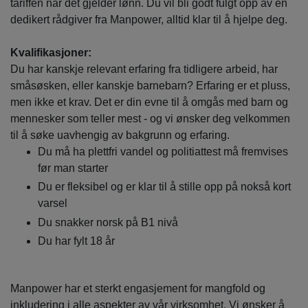
tariffen når det gjelder lønn. Du vil bli godt fulgt opp av en
dedikert rådgiver fra Manpower, alltid klar til å hjelpe deg.
Kvalifikasjoner:
Du har kanskje relevant erfaring fra tidligere arbeid, har
småsøsken, eller kanskje barnebarn? Erfaring er et pluss,
men ikke et krav. Det er din evne til å omgås med barn og
mennesker som teller mest - og vi ønsker deg velkommen
til å søke uavhengig av bakgrunn og erfaring.
Du må ha plettfri vandel og politiattest må fremvises
før man starter
Du er fleksibel og er klar til å stille opp på nokså kort
varsel
Du snakker norsk på B1 nivå
Du har fylt 18 år
Manpower har et sterkt engasjement for mangfold og
inkludering i alle aspekter av vår virksomhet. Vi ønsker å