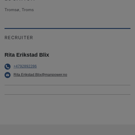
Tromsø, Troms
RECRUITER
Rita Erikstad Blix
+4792892286
Rita.Erikstad.Blix@manpower.no