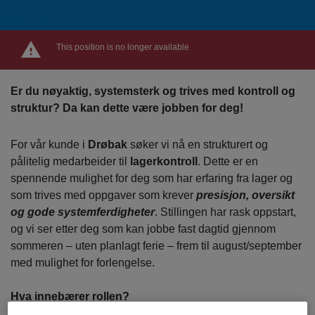
This position is no longer available
Er du nøyaktig, systemsterk og trives med kontroll og
struktur? Da kan dette være jobben for deg!
For vår kunde i
Drøbak
søker vi nå en strukturert og
pålitelig medarbeider til
lagerkontroll
. Dette er en
spennende mulighet for deg som har erfaring fra lager og
som trives med oppgaver som krever
presisjon, oversikt
og gode systemferdigheter
. Stillingen har rask oppstart,
og vi ser etter deg som kan jobbe fast dagtid gjennom
sommeren – uten planlagt ferie – frem til august/september
med mulighet for forlengelse.
Hva innebærer rollen?
Du vil jobbe med kontroll og oppfølging av lagerdata og