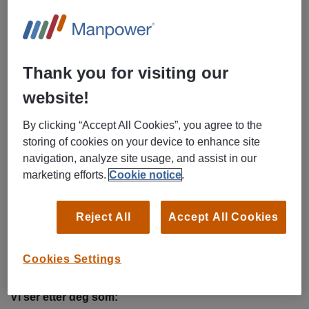
vareflyt.
Oppgaver vil blant annet være:
Varetelling og lagerkontroll
Thank you for visiting our
Håndtering av varer i karantene
website!
Sporing av batcher
Registrering av mål og vekt på varer
By clicking “Accept All Cookies”, you agree to the
Oppfølging av varer som skal destrueres
storing of cookies on your device to enhance site
navigation, analyze site usage, and assist in our
Feilsøking og lokalisering av varer
marketing efforts.
Cookie notice
.
Justering av lagersaldo
Registrering av nye varer i system
Opprette strekkoder
Reject All
Accept All Cookies
Arbeidstid
Cookies Settings
Heltid/Fast dagtid: 07:00–15:00
Vi ser etter deg som: