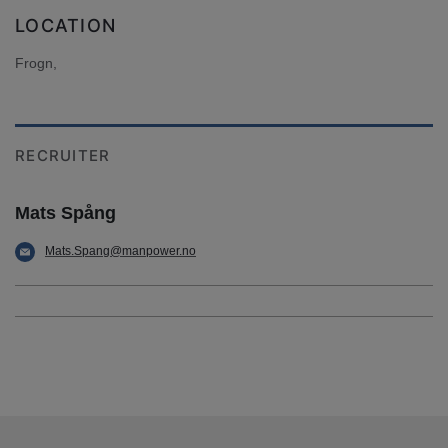
LOCATION
Frogn,
RECRUITER
Mats Spång
Mats.Spang@manpower.no