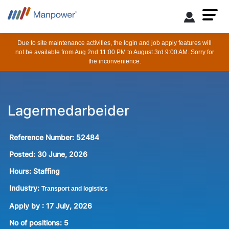
Due to site maintenance activities, the login and job apply features will
not be available from Aug 2nd 11:00 PM to August 3rd 9:00 AM. Sorry for
the inconvenience.
Lagermedarbeider
Reference Number:
52484
Posted:
30 June, 2026
Hours:
Staffing
Industry:
Transport and logistics
Apply by : 17 July, 2026
No of positions
:
5