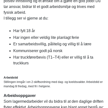
positiv innstilling og et ønske om å gjøre en god jobb! Du
tar ansvar, bidrar til et godt arbeidsmiljø og trives med
fysisk arbeid.
I tillegg ser vi gjerne at du:
Har fylt 18 år
Har ingen eller veldig lite planlagt ferie
Er samarbeidsvillig, pålitelig og villig til å lære
Kommuniserer godt på norsk
Har truckførerbevis (T1–T4) eller er villig til å ta
truckkurs
Arbeidstid
Stillingen inngår i en 2-skiftsordning med dag- og kveldsvakter. Arbeidstid er
mandag til fredag, med fri i helgene.
Arbeidsoppgaver
Som lagermedarbeider vil du bidra til at den daglige driften
flyter effektivt. Arbeidsoppgavene kan blant annet bestå av: