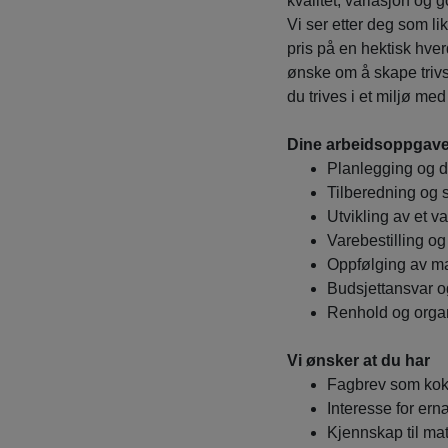
kvalitet, variasjon og 
Vi ser etter deg som li
pris på en hektisk hv
ønske om å skape trivs
du trives i et miljø me
Dine arbeidsoppgave
Planlegging og da
Tilberedning og s
Utvikling av et v
Varebestilling og
Oppfølging av m
Budsjettansvar og
Renhold og orga
Vi ønsker at du har
Fagbrev som kokk 
Interesse for ern
Kjennskap til ma