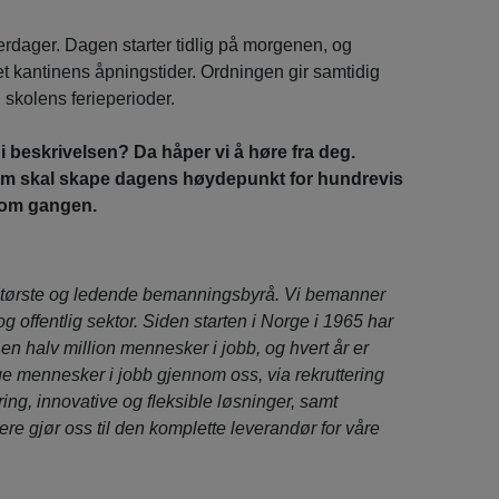
erdager. Dagen starter tidlig på morgenen, og
et kantinens åpningstider. Ordningen gir samtidig
i skolens ferieperioder.
i beskrivelsen? Da håper vi å høre fra deg.
om skal skape dagens høydepunkt for hundrevis
d om gangen.
tørste og ledende bemanningsbyrå. Vi bemanner
t og offentlig sektor. Siden starten i Norge i 1965 har
r en halv million mennesker i jobb, og hvert år er
e mennesker i jobb gjennom oss, via rekruttering
aring, innovative og fleksible løsninger, samt
ere gjør oss til den komplette leverandør for våre