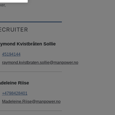
er,
ECRUITER
ymond Kvistbråten Sollie
45194144
raymond.kvistbraten.sollie@manpower.no
deleine Riise
+4798428401
Madeleine.Riise@manpower.no