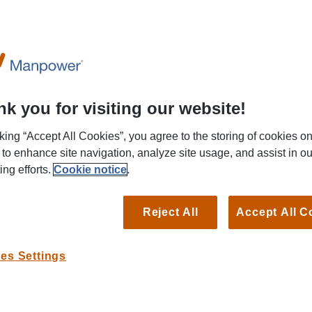
Search for your next job by title, keyword or location.
k you for visiting our website!
cking “Accept All Cookies”, you agree to the storing of cookies o
søkes. Nesbru Videregående Skole – et
 to enhance site navigation, analyze site usage, and assist in ou
g matglede!
ing efforts.
Cookie notice
.
 til fast stilling i skolekantine på Nesbru
Reject All
Accept All C
es Settings
d og sunn mat, skape hyggelige måltidsopplevelser
tendig og ansvarsfull hverdag ? Da kan dette være
L