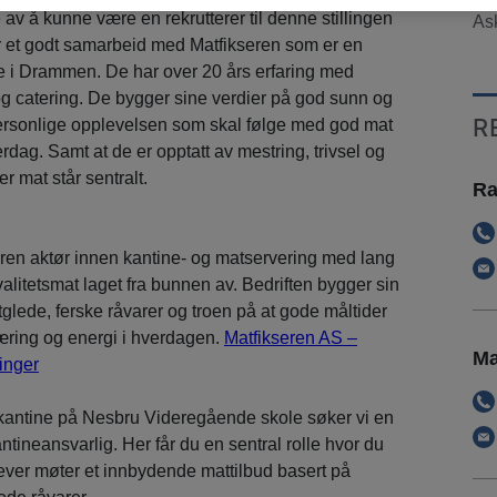
 av å kunne være en rekrutterer til denne stillingen
Ask
r et godt samarbeid med Matfikseren som er en
de i Drammen. De har over 20 års erfaring med
g catering. De bygger sine verdier på god sunn og
R
rsonlige opplevelsen som skal følge med god mat
erdag. Samt at de er opptatt av mestring, trivsel og
der mat står sentralt.
Ra
aren aktør innen kantine- og matservering med lang
kvalitetsmat laget fra bunnen av. Bedriften bygger sin
glede, ferske råvarer og troen på at gode måltider
, læring og energi i hverdagen.
Matfikseren AS –
Ma
ninger
ekantine på Nesbru Videregående skole søker vi en
ntineansvarlig. Her får du en sentral rolle hvor du
elever møter et innbydende mattilbud basert på