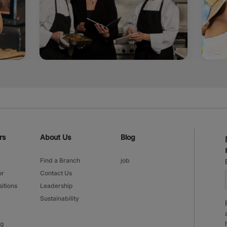
rs
About Us
Blog
Find a Branch
job
or
Contact Us
itions
Leadership
Sustainability
ng