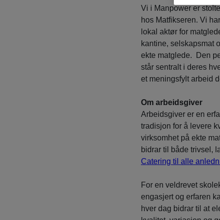
Vi i Manpower er stolte
hos Matfikseren. Vi ha
lokal aktør for matgle
kantine, selskapsmat o
ekte matglede. Den pe
står sentralt i deres hv
et meningsfylt arbeid 
Om arbeidsgiver
Arbeidsgiver er en erf
tradisjon for å levere 
virksomhet på ekte mat
bidrar til både trivsel
Catering til alle anled
For en veldrevet skol
engasjert og erfaren ka
hver dag bidrar til at 