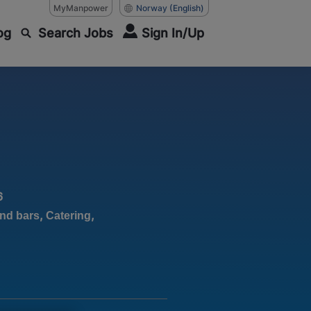
MyManpower
Norway
(English)
og
Search Jobs
Sign In/Up
6
,
,
and bars
Catering