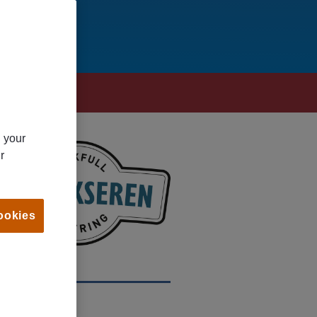
n your
r
ookies
OCATION