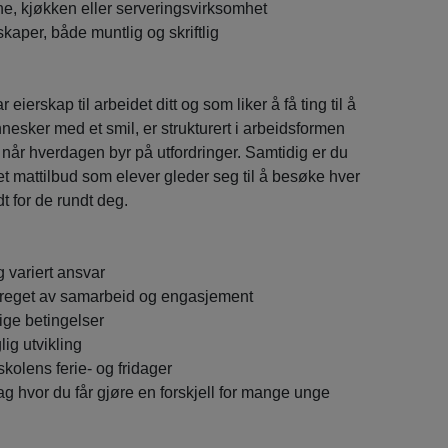
ine, kjøkken eller serveringsvirksomhet
aper, både muntlig og skriftlig
eierskap til arbeidet ditt og som liker å få ting til å
esker med et smil, er strukturert i arbeidsformen
 når hverdagen byr på utfordringer. Samtidig er du
 et mattilbud som elever gleder seg til å besøke hver
t for de rundt deg.
g variert ansvar
preget av samarbeid og engasjement
ge betingelser
lig utvikling
skolens ferie- og fridager
g hvor du får gjøre en forskjell for mange unge