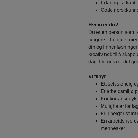
Erfaring fra kant
Gode norskkunnsk
Hvem er du?
Du er en person som tar 
fungere. Du møter menn
din og finner løsninger
kreativ nok til å skape
dag. Du ønsker det god
Vi tilbyr
Ett selvstendig o
Et arbeidsmiljø 
Konkurransedykti
Muligheter for fag
Fri i helger samt 
En arbeidshverda
mennesker