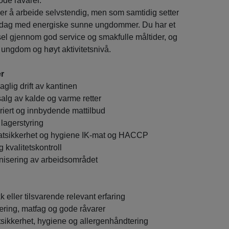
gode råvarer.
ker å arbeide selvstendig, men som samtidig setter
erdag med energiske sunne ungdommer. Du har et
el gjennom god service og smakfulle måltider, og
d ungdom og høyt aktivitetsnivå.
r
glig drift av kantinen
alg av kalde og varme retter
ariert og innbydende mattilbud
 lagerstyring
atsikkerhet og hygiene IK-mat og HACCP
 kvalitetskontroll
nisering av arbeidsområdet
eller tilsvarende relevant erfaring
æring, matfag og gode råvarer
tsikkerhet, hygiene og allergenhåndtering