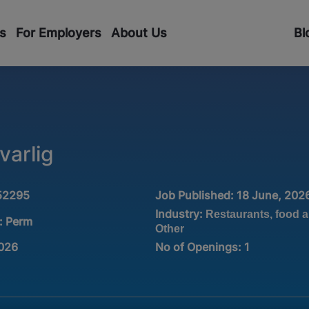
s
For Employers
About Us
Bl
varlig
52295
Job Published:
18 June, 202
Industry:
Restaurants, food 
:
Perm
Other
2026
No of Openings
:
1