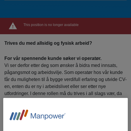
This position is no longer available
Trives du med allsidig og fysisk arbeid?
For vår spennende kunde søker vi operatør.
Vi ser derfor etter deg som ønsker å bidra med innsats,
pågangsmot og arbeidsvilje. Som operatør hos vår kunde
får du muligheten til å bygge verdifull erfaring og utvide CV-
en, enten du er ny i arbeidslivet eller ser etter nye
utfordringer. I denne rollen må du trives i all slags vær, da
mye av arbeidet foregår ute. Du må være nøyaktig og
presis, og trives med fysisk krevende arbeid.
Vi ser etter deg som: