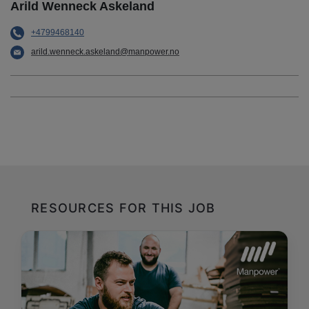
Arild Wenneck Askeland
+4799468140
arild.wenneck.askeland@manpower.no
RESOURCES FOR THIS JOB