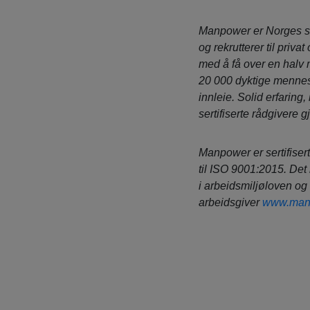
Manpower er Norges s
og rekrutterer til privat
med å få over en halv 
20 000 dyktige mennesk
innleie.
Solid erfaring
sertifiserte rådgivere 
Manpower
er sertifise
til ISO 9001:2015. Det 
i arbeidsmiljøloven og
arbeidsgiver
www.man