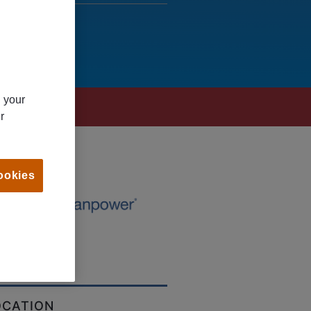
n your
r
ookies
OCATION