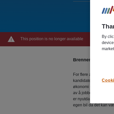
Than
By cli
This position is no longer available
device
market
Brenner du for å 
For flere av våre sama
Cooki
kandidater som ønsker
økonomi og bank. Har 
av å jobbe mot mål, så 
er nyutdannet og ønsker
egen bil da det kan væ