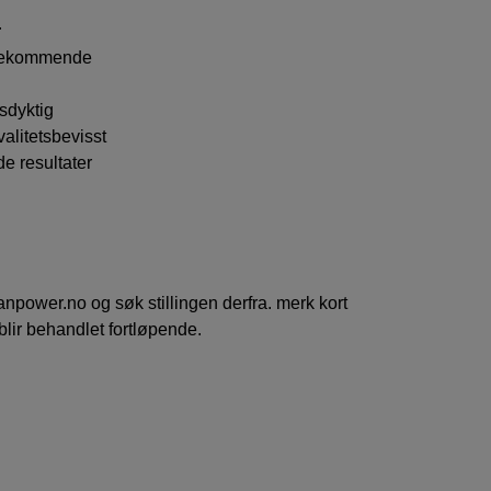
r
øtekommende
sdyktig
alitetsbevisst
e resultater
npower.no og søk stillingen derfra. merk kort
blir behandlet fortløpende.