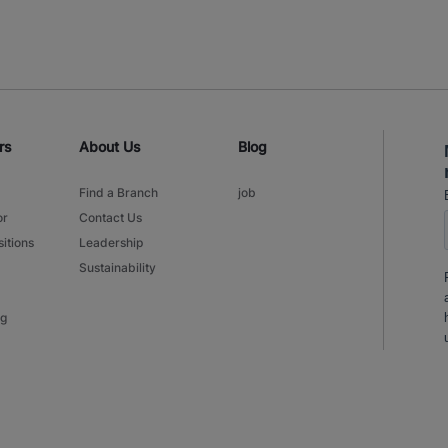
rs
About Us
Blog
Find a Branch
job
or
Contact Us
itions
Leadership
Sustainability
ng