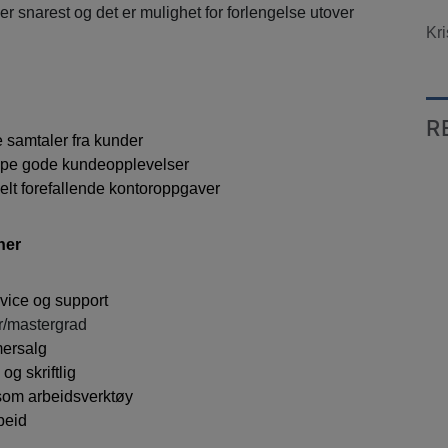
r snarest og det er mulighet for forlengelse utover
Kri
R
samtaler fra kunder
ape gode kundeopplevelser
elt forefallende kontoroppgaver
ner
vice og support
r/mastergrad
mersalg
og skriftlig
 som arbeidsverktøy
beid