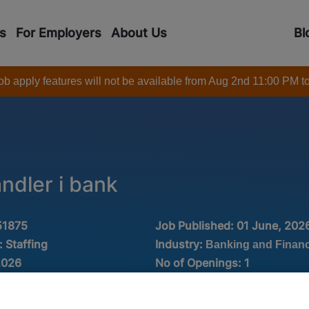
s
For Employers
About Us
Bl
 job apply features will not be available from Aug 2nd 11:00 PM t
dler i bank
51875
Job Published:
01 June, 202
Industry:
:
Staffing
Banking and Finan
2026
No of Openings
:
1