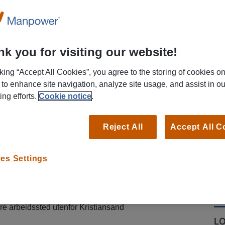
Search for your next job by title, keyword or location.
k you for visiting our website!
cking “Accept All Cookies”, you agree to the storing of cookies o
 to enhance site navigation, analyze site usage, and assist in ou
ing efforts.
Cookie notice
.
gi gode kundeopplevelser?
Reject All
Accept All C
rbeidspartnere søker vi ambisiøse og uredde
es Settings
 å jobbe med salg og kundebehandling innen
du gode relasjonsskapende egenskaper og trigges
kanskje du er den vi ser etter? Vi ser etter deg som
 en fulltidsjobb. Det er fint om du har tilgang på
re arbeidssted utenfor Kristiansand
L