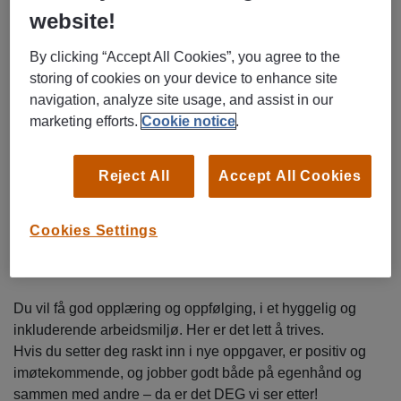
digitale kanaler
website!
Sikre gode kundeopplevelser i tråd med bankens
standarder
By clicking “Accept All Cookies”, you agree to the
Saksbehandling dagligbank og andre fellesoppgaver
storing of cookies on your device to enhance site
i avdelingen
navigation, analyze site usage, and assist in our
Enkel rådgivning
marketing efforts.
Cookie notice
.
Du har gjerne:
Reject All
Accept All Cookies
Relevant utdanning på høyskole- eller
universitetsnivå. Erfaring fra bransjen kan
kompensere for manglende utdanning
Cookies Settings
Gjerne erfaring fra bank, eller annen relevant erfaring
fra kunde- og servicearbeid
Du vil få god opplæring og oppfølging, i et hyggelig og
inkluderende arbeidsmiljø. Her er det lett å trives.
Hvis du setter deg raskt inn i nye oppgaver, er positiv og
imøtekommende, og jobber godt både på egenhånd og
sammen med andre – da er det DEG vi ser etter!