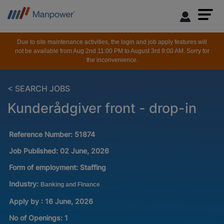
Due to site maintenance activities, the login and job apply features will
not be available from Aug 2nd 11:00 PM to August 3rd 9:00 AM. Sorry for
the inconvenience.
< SEARCH JOBS
Kunderådgiver front - drop-in
Reference Number:
51874
Job Published:
02 June, 2026
Form of employment:
Staffing
Industry:
Banking and Finance
Apply by : 16 June, 2026
No of Openings
:
1