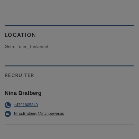
LOCATION
Østre Toten, Innlandet
RECRUITER
Nina Bratberg
+4791805840
Nina.Bratberg@manpower.no