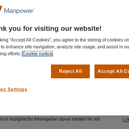
Search for your next job by title, keyword or location.
k you for visiting our website!
cking “Accept All Cookies”, you agree to the storing of cookies o
 to enhance site navigation, analyze site usage, and assist in ou
ing efforts.
Cookie notice
.
gi gode kundeopplevelser?
Reject All
Accept All C
rbeidspartnere søker vi ambisiøse og uredde
 å jobbe med salg og kundebehandling innen
es Settings
du gode relasjonsskapende egenskaper og trigges
kanskje du er den vi ser etter? Vi ser etter deg som
r en fulltidsjobb. Våre kunder er i Lyngdal, Farsund
 fint om du har tilgang på egen bil. Oppstart av
et er mulighet for forlengelse utover høsten for rett
L