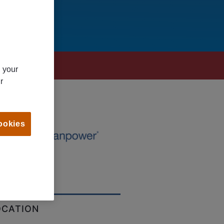
n your
r
ookies
OCATION