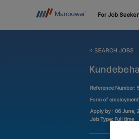
For Job Seeker
< SEARCH JOBS
Kundebehan
Reference Number:
Form of employment
Apply by : 06 June,
Job Type:
Full time