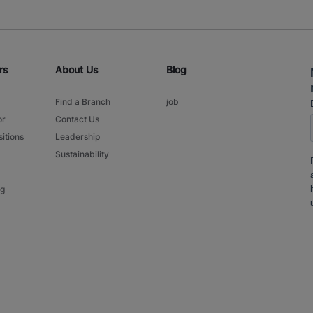
rs
About Us
Blog
Find a Branch
job
or
Contact Us
itions
Leadership
Sustainability
ng