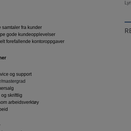
Ly
samtaler fra kunder
R
ape gode kundeopplevelser
elt forefallende kontoroppgaver
ner
vice og support
r/mastergrad
mersalg
og skriftlig
 som arbeidsverktøy
beid
r