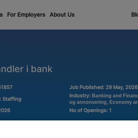
s
For Employers
About Us
Bl
dler i bank
51857
Job Published:
29 May, 2026
Industry:
Banking and Finan
:
Staffing
,
og annonsering
Economy an
 2026
No of Openings
:
1