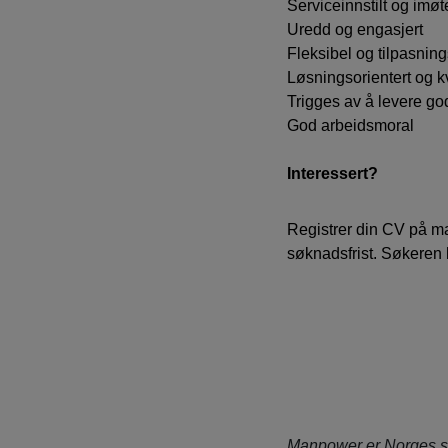
Serviceinnstilt og im
Uredd og engasjert
Fleksibel og tilpasning
Løsningsorientert og kv
Trigges av å levere god
God arbeidsmoral
Interessert?
Registrer din CV på ma
søknadsfrist. Søkeren 
Manpower er Norges s