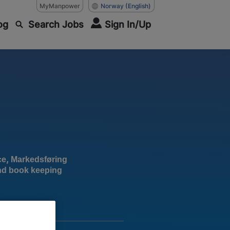
MyManpower
Norway
(English)
og
Search Jobs
Sign In/Up
,
ce
Markedsføring
d book keeping