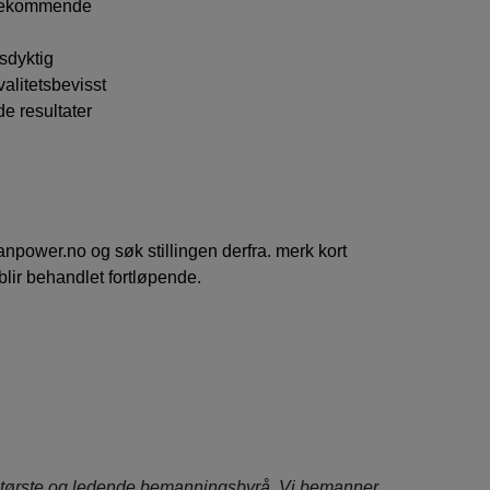
øtekommende
sdyktig
alitetsbevisst
e resultater
npower.no og søk stillingen derfra. merk kort
blir behandlet fortløpende.
tørste og ledende bemanningsbyrå. Vi bemanner