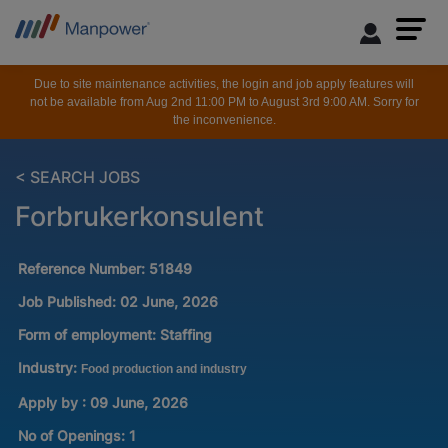
Due to site maintenance activities, the login and job apply features will
not be available from Aug 2nd 11:00 PM to August 3rd 9:00 AM. Sorry for
the inconvenience.
< SEARCH JOBS
Forbrukerkonsulent
Reference Number:
51849
Job Published:
02 June, 2026
Form of employment:
Staffing
Industry:
Food production and industry
Apply by : 09 June, 2026
No of Openings
:
1