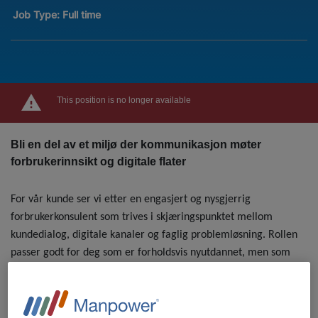
Job Type:
Full time
This position is no longer available
Bli en del av et miljø der kommunikasjon møter
forbrukerinnsikt og digitale flater
For vår kunde ser vi etter en engasjert og nysgjerrig
forbrukerkonsulent som trives i skjæringspunktet mellom
kundedialog, digitale kanaler og faglig problemløsning. Rollen
passer godt for deg som er forholdsvis nyutdannet, men som
allerede har erfaring fra kundeservice eller annen rolle der du
har jobbet tett på mennesker og håndtert henvendelser. Du er
trygg i digital kommunikasjon og har et øye for hvordan dialog