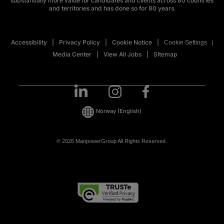
substantially more value for candidates and clients across 80 countries
and territories and has done so for 80 years.
Accessibility
Privacy Policy
Cookie Notice
Cookie Settings
Media Center
View All Jobs
SItemap
Norway
(English)
© 2026 ManpowerGroup All Rights Reserved.