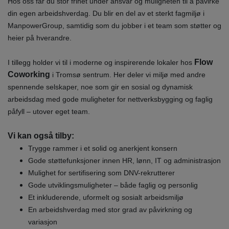
Hos oss får du stor frihet under ansvar og muligheten til å påvirke
din egen arbeidshverdag. Du blir en del av et sterkt fagmiljø i
ManpowerGroup, samtidig som du jobber i et team som støtter og
heier på hverandre.
Flow
I tillegg holder vi til i moderne og inspirerende lokaler hos
Coworking
i Tromsø sentrum. Her deler vi miljø med andre
spennende selskaper, noe som gir en sosial og dynamisk
arbeidsdag med gode muligheter for nettverksbygging og faglig
påfyll – utover eget team.
Vi kan også tilby:
Trygge rammer i et solid og anerkjent konsern
Gode støttefunksjoner innen HR, lønn, IT og administrasjon
Mulighet for sertifisering som DNV-rekrutterer
Gode utviklingsmuligheter – både faglig og personlig
Et inkluderende, uformelt og sosialt arbeidsmiljø
En arbeidshverdag med stor grad av påvirkning og
variasjon