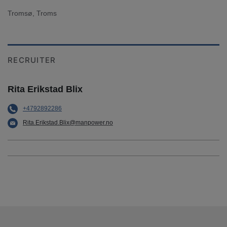
Tromsø, Troms
RECRUITER
Rita Erikstad Blix
+4792892286
Rita.Erikstad.Blix@manpower.no