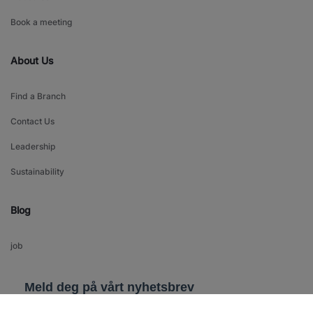
Book a meeting
About Us
Find a Branch
Contact Us
Leadership
Sustainability
Blog
job