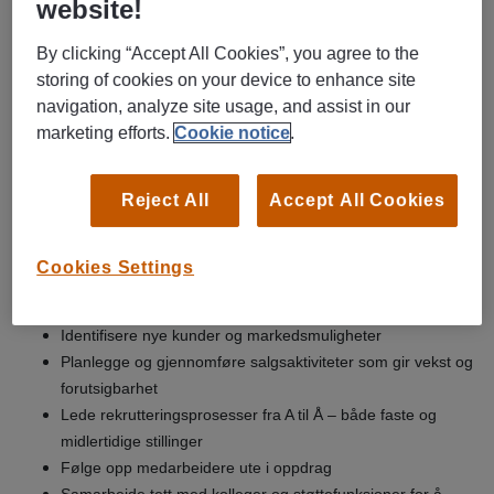
website!
virksomheter i Troms og Finnmark. Hos oss blir du en
del av et lite, kompetent og inkluderende team som
By clicking “Accept All Cookies”, you agree to the
jobber tett sammen for å lykkes – både kommersielt og
storing of cookies on your device to enhance site
menneskelig.
navigation, analyze site usage, and assist in our
marketing efforts.
Cookie notice
.
Som vår nye kunderådgiver vil du få ansvar for en
etablert og aktiv kundeportefølje som du videreutvikler,
Reject All
Accept All Cookies
samtidig som du bygger nye relasjoner i markedet.
Din arbeidshverdag vil bestå av:
Cookies Settings
Videreutvikle en eksisterende kundeportefølje og skape
langsiktige relasjoner
Identifisere nye kunder og markedsmuligheter
Planlegge og gjennomføre salgsaktiviteter som gir vekst og
forutsigbarhet
Lede rekrutteringsprosesser fra A til Å – både faste og
midlertidige stillinger
Følge opp medarbeidere ute i oppdrag