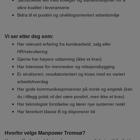
Samarbeide tett med kolleger og støttefunksjoner for å
sikre kvalitet i leveransene
Bidra til et positivt og utviklingsorientert arbeidsmiljø
Vi ser etter deg som:
Har relevant erfaring fra kundearbeid, salg eller
HR/rekruttering
Gjerne har høyere utdanning (ikke et krav)
Har interesse for mennesker og relasjonsbygging
Er strukturert, resultatorientert og trives med en variert
arbeidshverdag
Har gode kommunikasjonsevner på norsk og engelsk (kan
du i tillegg polsk vil det være positivt, men ikke et krav)
Har teknologisk forståelse og lærer nye systemer raskt
Har førerkort klasse B og disponerer bil
Hvorfor velge Manpower Tromsø?