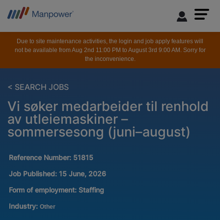
Due to site maintenance activities, the login and job apply features will
not be available from Aug 2nd 11:00 PM to August 3rd 9:00 AM. Sorry for
the inconvenience.
< SEARCH JOBS
Vi søker medarbeider til renhold
av utleiemaskiner –
sommersesong (juni–august)
Reference Number:
51815
Job Published:
15 June, 2026
Form of employment:
Staffing
Industry:
Other