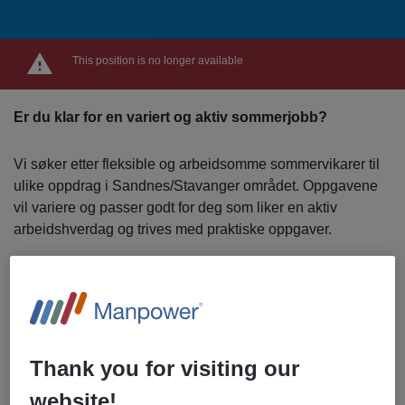
This position is no longer available
Er du klar for en variert og aktiv sommerjobb?
Vi søker etter fleksible og arbeidsomme sommervikarer til
ulike oppdrag i Sandnes/Stavanger området. Oppgavene
vil variere og passer godt for deg som liker en aktiv
arbeidshverdag og trives med praktiske oppgaver.
Stilling: Sommerjobb / tilkallingsvikar
Arbeidssted: Sandnes/Stavanger
Oppstart: Etter avtale
Vi tilbyr:
Thank you for visiting our
Konkurransedyktig lønn
website!