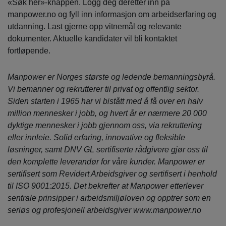
«Søk her»-knappen. Logg deg deretter inn på
manpower.no og fyll inn informasjon om arbeidserfaring og
utdanning. Last gjerne opp vitnemål og relevante
dokumenter. Aktuelle kandidater vil bli kontaktet
fortløpende.
Manpower er Norges største og ledende bemanningsbyrå.
Vi bemanner og rekrutterer til privat og offentlig sektor.
Siden starten i 1965 har vi bistått med å få over en halv
million mennesker i jobb, og hvert år er nærmere 20 000
dyktige mennesker i jobb gjennom oss, via rekruttering
eller innleie. Solid erfaring, innovative og fleksible
løsninger, samt DNV GL sertifiserte rådgivere gjør oss til
den komplette leverandør for våre kunder. Manpower er
sertifisert som Revidert Arbeidsgiver og sertifisert i henhold
til ISO 9001:2015. Det bekrefter at Manpower etterlever
sentrale prinsipper i arbeidsmiljøloven og opptrer som en
seriøs og profesjonell arbeidsgiver www.manpower.no