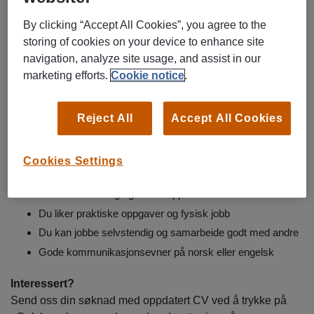
God oppfølging fra din konsulent
Et arbeidsmiljø med tydelige prosesser og gode rutiner
By clicking “Accept All Cookies”, you agree to the
storing of cookies on your device to enhance site
Arbeidsoppgaver:
navigation, analyze site usage, and assist in our
Praktisk bistand ved arrangementer og konserter
marketing efforts.
Cookie notice
.
Opp- og nedrigg av utstyr
Enkle undersøkelser og kundekontakt
Reject All
Accept All Cookies
Vedlikehold og rydding
Diverse praktiske oppgaver etter behov
Cookies Settings
Kvalifikasjoner
Du er arbeidsvillig og møter opp til avtalt tid
Du liker praktiske oppgaver og fysisk jobb
Du kan jobbe selvstendig og samarbeide godt med andre
Gode kommunikasjonsevner på norsk eller engelsk
Interessert?
Send oss din søknad med oppdatert CV ved å trykke på