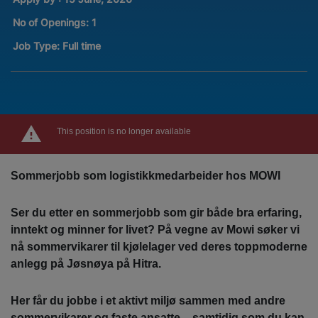
No of Openings
:
1
Job Type:
Full time
This position is no longer available
Sommerjobb som logistikkmedarbeider hos MOWI
Ser du etter en sommerjobb som gir både bra erfaring,
inntekt og minner for livet? På vegne av Mowi søker vi
nå sommervikarer til kjølelager ved deres toppmoderne
anlegg på Jøsnøya på Hitra.
Her får du jobbe i et aktivt miljø sammen med andre
sommervikarer og faste ansatte – samtidig som du kan