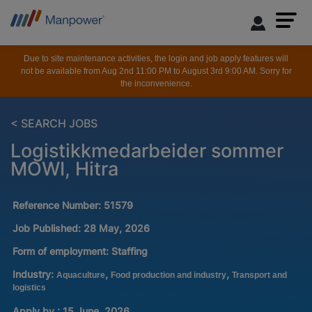
Due to site maintenance activities, the login and job apply features will
not be available from Aug 2nd 11:00 PM to August 3rd 9:00 AM. Sorry for
the inconvenience.
< SEARCH JOBS
Logistikkmedarbeider sommer
MOWI, Hitra
Reference Number:
51579
Job Published:
28 May, 2026
Form of employment:
Staffing
Industry:
,
,
Aquaculture
Food production and industry
Transport and
logistics
Apply by : 15 June, 2026