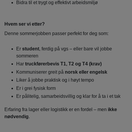
Bidra til et trygt og effektivt arbeidsmiljø
Hvem ser vi etter?
Denne sommerjobben passer perfekt for deg som:
Er
student
, ferdig på vgs – eller bare vil jobbe
sommeren
Har
truckførerbevis T1, T2 og T4 (krav)
Kommuniserer greit på
norsk eller engelsk
Liker å jobbe praktisk og i høyt tempo
Er i grei fysisk form
Er pålitelig, samarbeidsvillig og klar for å ta i et tak
Erfaring fra lager eller logistikk er en fordel – men
ikke
nødvendig
.