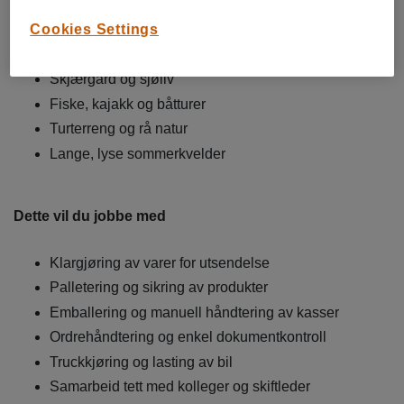
Cookies Settings
Når arbeidsdagen er ferdig, byr Hitra på:
Skjærgård og sjøliv
Fiske, kajakk og båtturer
Turterreng og rå natur
Lange, lyse sommerkvelder
Dette vil du jobbe med
Klargjøring av varer for utsendelse
Palletering og sikring av produkter
Emballering og manuell håndtering av kasser
Ordrehåndtering og enkel dokumentkontroll
Truckkjøring og lasting av bil
Samarbeid tett med kolleger og skiftleder