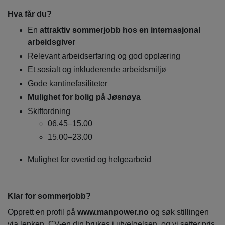
Hva får du?
En
attraktiv sommerjobb hos en internasjonal
arbeidsgiver
Relevant arbeidserfaring og god opplæring
Et sosialt og inkluderende arbeidsmiljø
Gode kantinefasiliteter
Mulighet for bolig på Jøsnøya
Skiftordning
06.45–15.00
15.00–23.00
Mulighet for overtid og helgearbeid
Klar for sommerjobb?
Opprett en profil på
www.manpower.no
og søk stillingen
via lenken. CV-en din brukes i utvelgelsen, og vi setter pris