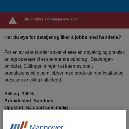
This position is no longer available
Har du øye for detaljer og liker å jobbe med hendene?
For en av våre kunder søker vi etter en nøyaktig og praktisk
anlagt operatør til et spennende oppdrag i Stavanger-
området. Stillingen inngår i et internasjonalt
produksjonsmiljø som jobber med produkter der kvalitet og
presisjon er viktig i alle ledd.
Stilling: 100%
Arbeidssted: Sandnes
Oppstart: Så snart som mulig
Vi tilbyr:
Konkurransedyktig lønn