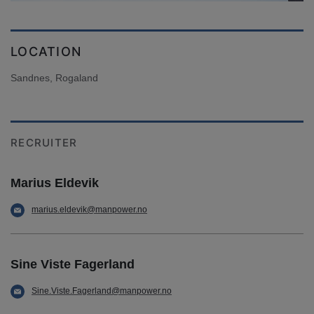
LOCATION
Sandnes, Rogaland
RECRUITER
Marius Eldevik
marius.eldevik@manpower.no
Sine Viste Fagerland
Sine.Viste.Fagerland@manpower.no