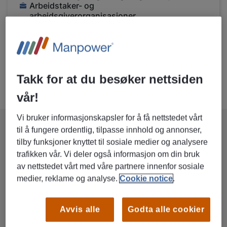
Arbeidstaker- og
arbeidsgiverorganisasjoner
LES MER OM STILLINGEN
Takk for at du besøker nettsiden
vår!
Vi bruker informasjonskapsler for å få nettstedet vårt
til å fungere ordentlig, tilpasse innhold og annonser,
tilby funksjoner knyttet til sosiale medier og analysere
Slik søker du jobb hos oss
trafikken vår. Vi deler også informasjon om din bruk
av nettstedet vårt med våre partnere innenfor sosiale
1. Finn en jobb du vil søke på
medier, reklame og analyse.
Cookie notice
.
Skriv inn ett eller flere søkeord i søkefeltet. Du kan også legge inn et
Avvis alle
Godta alle cookier
sted for å finne jobber nær deg. Hvis du lar feltet for sted stå tomt, vil