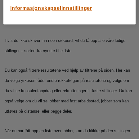
du få opp alle jobber som matcher søkeordet du har skrevet inn. Du kan
Informasjonskapselinnstillinger
også velge å kun legge inn et sted for å se alle ledige stillinger i
området.
Hvis du ikke skriver inn noen søkeord, vil du få opp alle våre ledige
stillinger – sortert fra nyeste til eldste.
Du kan også filtrere resultatene ved hjelp av filtrene på siden. Her kan
du velge yrkesområde, endre rekkefølgen på resultatene og velge om
du vil se konsulentoppdrag eller rekrutteringer til faste stillinger. Du kan
også velge om du vil se jobber med fast arbeidssted, jobber som kan
utføres på distanse, eller begge deler.
Når du har fått opp en liste over jobber, kan du klikke på den stillingen