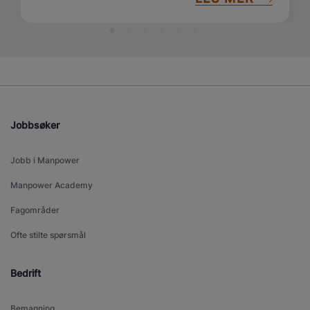
støtte og oppfølging på veien. Her er noen gode
grunner til hvorfor vikariater kan være et verdifullt
steg inn i arbeidslivet.
Jobbsøker
Jobb i Manpower
Manpower Academy
Fagområder
Ofte stilte spørsmål
Bedrift
Bemanning