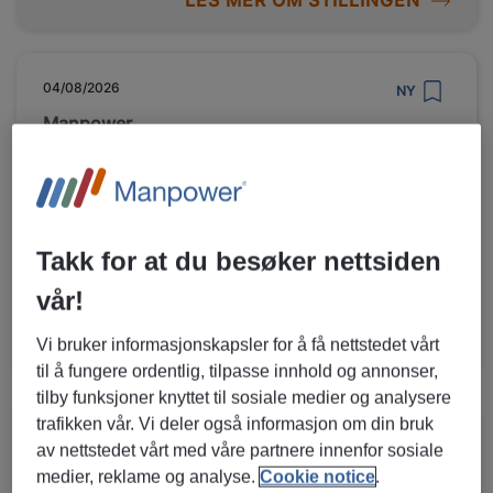
LES MER OM STILLINGEN
04/08/2026
NY
Manpower
Kjøkkenassistent / kokk
Bergen, Vestland
Vikariat/ engasjement
Offentlig administrasjon, Restaurant, mat
Takk for at du besøker nettsiden
og uteliv
vår!
Vi bruker informasjonskapsler for å få nettstedet vårt
LES MER OM STILLINGEN
til å fungere ordentlig, tilpasse innhold og annonser,
tilby funksjoner knyttet til sosiale medier og analysere
trafikken vår. Vi deler også informasjon om din bruk
30/07/2026
NY
av nettstedet vårt med våre partnere innenfor sosiale
Manpower
medier, reklame og analyse.
Cookie notice
.