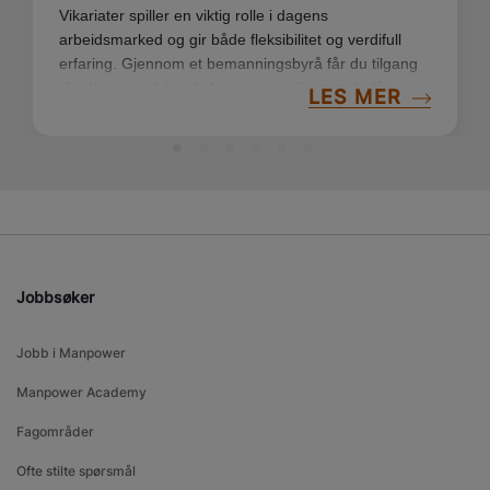
Vikariater spiller en viktig rolle i dagens
arbeidsmarked og gir både fleksibilitet og verdifull
erfaring. Gjennom et bemanningsbyrå får du tilgang
til relevante jobbmuligheter, samtidig som du får
LES MER
støtte og oppfølging på veien. Her er noen gode
grunner til hvorfor vikariater kan være et verdifullt
steg inn i arbeidslivet.
Jobbsøker
Jobb i Manpower
Manpower Academy
Fagområder
Ofte stilte spørsmål