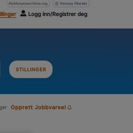
MyManpower/time.reg.
Norway
(Norsk)
illinger
Logg inn/Registrer deg
STILLINGER
nger
Opprett Jobbvarsel