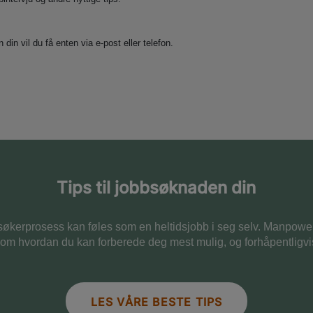
in vil du få enten via e-post eller telefon.
Tips til jobbsøknaden din
søkerprosess kan føles som en heltidsjobb i seg selv. Manpowe
s om hvordan du kan forberede deg mest mulig, og forhåpentlig
LES VÅRE BESTE TIPS