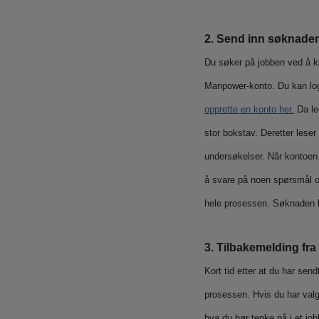
2. Send inn søknaden
Du søker på jobben ved å k
Manpower-konto. Du kan logg
opprette en konto her.
Da le
stor bokstav. Deretter leser
undersøkelser. Når kontoen 
å svare på noen spørsmål o
hele prosessen. Søknaden bli
3. Tilbakemelding fra
Kort tid etter at du har se
prosessen. Hvis du har valg
hva du bør tenke på i et job