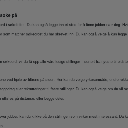
God arbeidsmoral og interesse for praktisk arbeid Erfaring fra arbeid på båt, b
eller anleggsmaskiner er en fordel Erfaring fra lastebil, maler, snekker/tømrer er
l søke på
en fordel Interesse for båt eller annen relevant mekanisk erfaring Det er viktig at
du er interessert, villig til å lære og har et ønske
eord i søkefeltet. Du kan også legge inn et sted for å finne jobber nær deg. Hvis
kundeopplevelser. Varighet: 6 måneder + gode muligheter for fast Interessert?
Send inn en søknad da vel! Send oss din søknad med en oppdatert CV ved å
bber som matcher søkeordet du har skrevet inn. Du kan også velge å kun legge i
trykke på "Søk her"-knappen. Logg deg deretter 
informasjon om arbeidserfaring og utdannelse. Last også opp viktige og
relevante dokumenter, som vitnemål og karakterut
 søkeord, vil du få opp alle våre ledige stillinger – sortert fra nyeste til eldste
atene ved hjelp av filtrene på siden. Her kan du velge yrkesområde, endre rekk
oppdrag eller rekrutteringer til faste stillinger. Du kan også velge om du vil s
 utføres på distanse, eller begge deler.
 over jobber, kan du klikke på den stillingen som virker mest interessant. Da 
en.