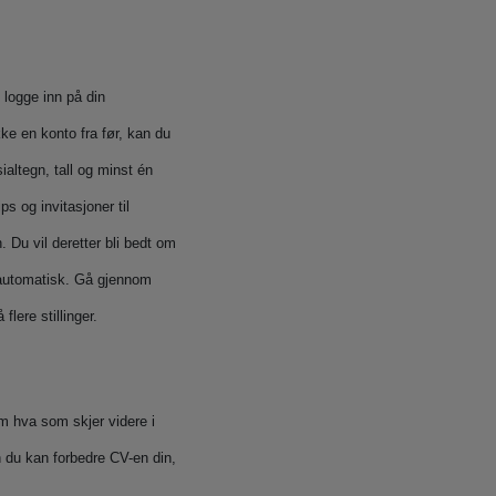
logge inn på din
e en konto fra før, kan du
altegn, tall og minst én
s og invitasjoner til
 Du vil deretter bli bedt om
 automatisk. Gå gjennom
lere stillinger.
om hva som skjer videre i
n du kan forbedre CV-en din,