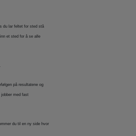
il
 om å bidra til gode
 du lar feltet for sted stå
nn et sted for å se alle
inn på Manpower.no og fyll ut
skrifter.
.
efølgen på resultatene og
e jobber med fast
kommer du til en ny side hvor