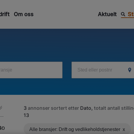
rift
Om oss
Aktuelt
St
bransje
Sted eller postnr
3
annonser sortert etter
Dato
,
totalt antall stilli
13
to
Alle bransjer: Drift og vedlikeholdstjenester
x