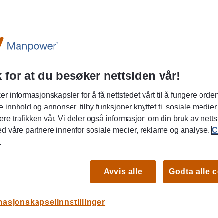
05/08/2026
Manpower
Servitør møtemat
 for at du besøker nettsiden vår!
Drift og ve
Oslo,
Vikariat/
Offentlig a
Oslo
engasjement
er informasjonskapsler for å få nettstedet vårt til å fungere orden
Restaurant,
e innhold og annonser, tilby funksjoner knyttet til sosiale medier
Serviceinnstilt medarbeider søkes til møteservering og 
ere trafikken vår. Vi deler også informasjon om din bruk av netts
en variert arbeidshverdag i et profesjonelt og ser
ed våre partnere innenfor sosiale medier, reklame og analyse.
C
en medarbeider til en spennende engasjementsst
.
intern service i en sentral offentlig virksomhet i Oslo. Dette er en rolle f
som trives med høyt tempo, liker å yte god servi
LES
Avvis alle
Godta alle 
selvstendig. Du vil være en viktig del av et team 
arrangementer og daglig drift gjennomføres på en
Arbeidsoppgaver Håndtere og følge opp bestillinger i bookingsystem
masjonskapselinnstillinger
Planlegge og koordinere dagens og kommende bestillinger Klarg
serveringsutstyr etter bestilling Levere møtemat og servering til ulike møterom
29/07/2026