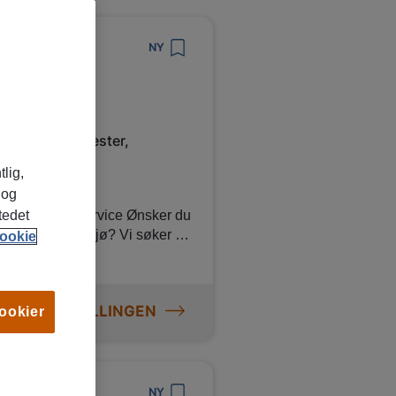
NY
dlikeholdstjenester,
dministrasjon,
tlig,
 mat og uteliv
 og
intern service Ønsker du
tedet
viceorientert miljø? Vi søker nå
ookie
illing innen møteservering og
or deg
ce og evner å jobbe
 MER OM STILLINGEN
cookier
som sørger for at møter,
 profesjonell måte.
jøre traller og
NY