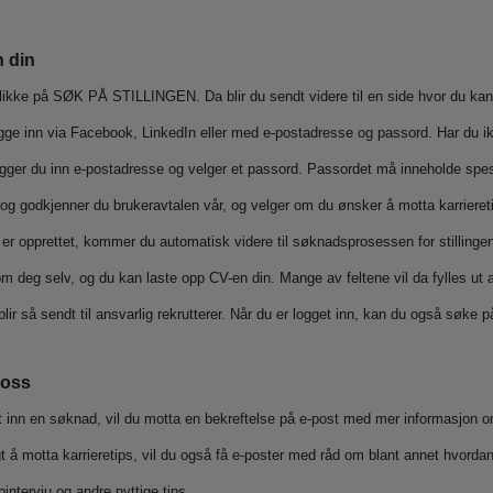
 din
likke på SØK PÅ STILLINGEN. Da blir du sendt videre til en side hvor du kan 
e inn via Facebook, LinkedIn eller med e-postadresse og passord. Har du ikk
gger du inn e-postadresse og velger et passord. Passordet må inneholde spesi
 og godkjenner du brukeravtalen vår, og velger om du ønsker å motta karrieretip
er opprettet, kommer du automatisk videre til søknadsprosessen for stillingen.
m deg selv, og du kan laste opp CV-en din. Mange av feltene vil da fylles ut
r så sendt til ansvarlig rekrutterer. Når du er logget inn, kan du også søke på f
 oss
ndt inn en søknad, vil du motta en bekreftelse på e-post med mer informasjon 
t å motta karrieretips, vil du også få e-poster med råd om blant annet hvorda
bintervju og andre nyttige tips.