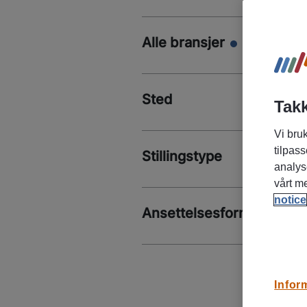
Alle bransjer
Sted
Takk
Vi bruk
tilpass
Stillingstype
analys
vårt m
notice
Ansettelsesform
Infor