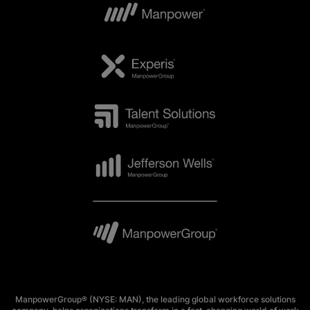
ManpowerGroup® (NYSE: MAN), the leading global workforce solutions