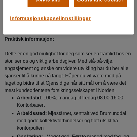
Motivert og lærevillig med langtidsutsikter for å bli i
Gjensidige
Flytende norsk-kunnskaper
Informasjonskapselinnstillinger
Praktisk informasjon:
Dette er en god mulighet for deg som ser en framtid hos en
stor, seriøs og viktig arbeidsgiver. Med stå-på-vilje,
engasjement og ønske om videre utvikling har du her alle
sjanser til å kunne nå langt. Håper du vil være med på
laget og bidra til at Gjensidige når sitt mål om å være det
mest kundeorienterte forsikringsselskapet i Norden.
Arbeidstid
:
100%, mandag til fredag 08.00-16.00.
Kontorbasert
Arbeidssted:
Mjøstårnet, sentralt ved Brumunddal
med gode kollektivforbindelser og flott utsikt fra
kontorpulten
Opplæring:
Meget god. Første måned med fag- og