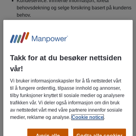
Kundeservice. Innhente informasjon, foreta
behovsdekning og selge forsikring basert på kundens
behov.
Saksbehandling og oppfølging av kunder
Krav til deg som medarbeider:
Serviceorientert med ønske og vilje til å gi den gode
Takk for at du besøker nettsiden
kundeopplevelsen
Trives med en hektisk hverdag og funker godt med å
vår!
måtte gjøre mange oppgaver samtidig, samt mestrer
Vi bruker informasjonskapsler for å få nettstedet vårt
å prioritere de ulike oppgavene som må løses i løpet
til å fungere ordentlig, tilpasse innhold og annonser,
av en dag.
tilby funksjoner knyttet til sosiale medier og analysere
Jobber godt selvstendig og samarbeider godt i team.
trafikken vår. Vi deler også informasjon om din bruk
Håndterer å løse kompliserte henvendelser og
av nettstedet vårt med våre partnere innenfor sosiale
oppgaver
medier, reklame og analyse.
Cookie notice
.
Mestrer PC og telefon som arbeidsverktøy
Kommuniserer godt både muntlig og skriftlig
Avvis alle
Godta alle cookier