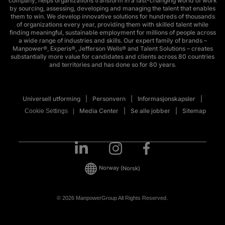
company, helps organizations transform in a fast-changing world of work
by sourcing, assessing, developing and managing the talent that enables
them to win. We develop innovative solutions for hundreds of thousands
of organizations every year, providing them with skilled talent while
finding meaningful, sustainable employment for millions of people across
a wide range of industries and skills. Our expert family of brands –
Manpower®, Experis®, Jefferson Wells® and Talent Solutions – creates
substantially more value for candidates and clients across 80 countries
and territories and has done so for 80 years.
Universell utforming
Personvern
Informasjonskapsler
Media Center
Se alle jobber
Sitemap
Cookie Settings
Norway
(Norsk)
© 2026 ManpowerGroup All Rights Reserved.