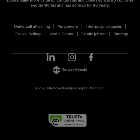
substantially more value for candidates and clients across 80 countries
and territories and has done so for 80 years.
Universell utforming
Personvern
Informasjonskapsler
Media Center
Se alle jobber
Sitemap
Cookie Settings
Norway
(Norsk)
© 2026 ManpowerGroup All Rights Reserved.