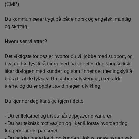
(CMP)
Du kommuniserer trygt på både norsk og engelsk, muntlig
og skriftlig.
Hvem ser vi etter?
Det viktigste for oss er hvorfor du vil jobbe med support, og
hva du har lyst til å bidra med. Vi ser etter deg som faktisk
liker dialogen med kunder, og som finner det meningsfylt å
bidra til at de lykkes. Du jobber selvstendig, men aldri
alene, og du er opptatt av din egen utvikling.
Du kjenner deg kanskje igjen i dette:
- Du er fleksibel og trives når oppgavene varierer
- Du har teknisk motivasjon og liker å forstå hvordan ting
fungerer under panseret
- Du holder hodet kaldt og kunden i fokus, også når en sak