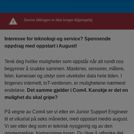
Denne stillingen er ikke lenger tilgjengelig
Interesse for teknologi og service? Spennende
oppdrag med oppstart i August!
Tenk deg hvilke muligheter som oppstår når alt rundt oss
begynner å snakke sammen. Maskiner, sensorer, målere,
biler, kameraer og utstyr som utveksler data hele tiden. I
tingenes internett, IoT-verdenen, er mulighetene nærmest
endeløse.
Det samme gjelder i Com4. Kanskje er det en
mulighet du skal gripe?
På vegne av Com4 ser vi etter en Junior Support Engineer
til et vikariat på seks måneder, med oppstart medio august.
Vi ser etter deg som er teknisk nysgjerrig og av den
omgjengelige, hjelpsomme typen. Du liker å utforske det