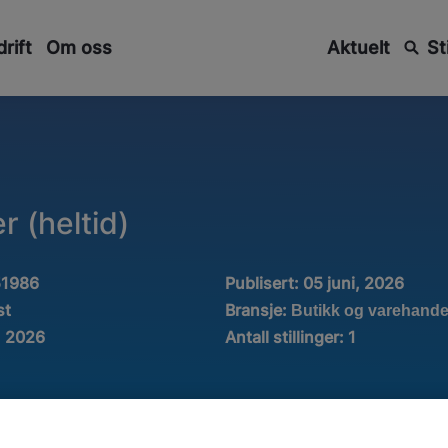
rift
Om oss
Aktuelt
St
r (heltid)
51986
Publisert:
05 juni, 2026
Bransje:
st
Butikk og varehande
i, 2026
Antall stillinger
:
1