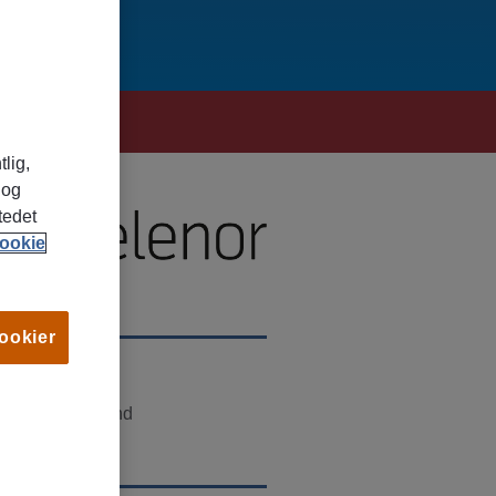
tlig,
 og
tedet
ookie
cookier
TED
ndnes, Rogaland