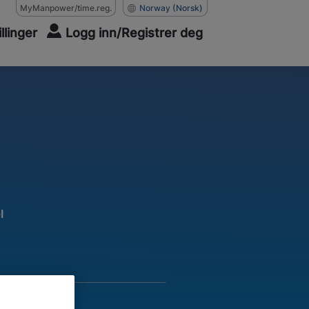
MyManpower/time.reg.
Norway
(Norsk)
illinger
Logg inn/Registrer deg
l