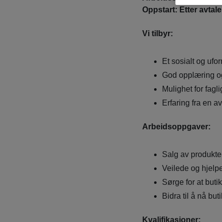
Oppstart: Etter avtale
Vi tilbyr:
Et sosialt og ufo
God opplæring og
Mulighet for fagli
Erfaring fra en 
Arbeidsoppgaver:
Salg av produkter
Veilede og hjelp
Sørge for at but
Bidra til å nå bu
Kvalifikasjoner: