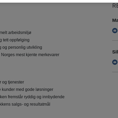
R
Ma
rmelt arbeidsmiljø
 tett oppfølging
g og personlig utvikling
Si
av Norges mest kjente merkevarer
 og tjenester
e kunder med gode løsninger
ikken fremstår ryddig og innbydende
tikkens salgs- og resultatmål