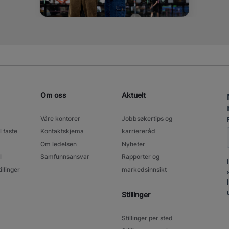
Om oss
Aktuelt
Våre kontorer
Jobbsøkertips og
l faste
Kontaktskjema
karriereråd
Om ledelsen
Nyheter
l
Samfunnsansvar
Rapporter og
illinger
markedsinnsikt
Stillinger
Stillinger per sted