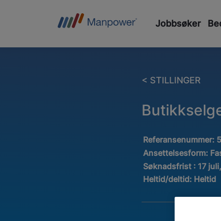
Jobbsøker
Bed
< STILLINGER
Butikkselge
Referansenummer:
Ansettelsesform:
Fa
Søknadsfrist : 17 jul
Heltid/deltid:
Heltid