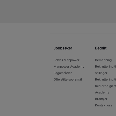
Jobbsøker
Bedrift
Jobb i Manpower
Bemanning
Manpower Academy
Rekruttering ti
Fagområder
stillinger
Ofte stilte spørsmål
Rekruttering ti
midlertidige st
Academy
Bransjer
Kontakt oss