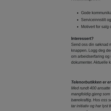
Gode kommunika
Serviceinnstilt o
Motivert for salg 
Interessert?
Send oss din søknad m
knappen. Logg deg der
om arbeidserfaring og 
dokumenter. Aktuelle ka
Telenorbutikken er en
Med rundt 400 ansatte f
mangfoldig gjeng som 
bærekraftig. Hos oss se
tar initiativ og har lys