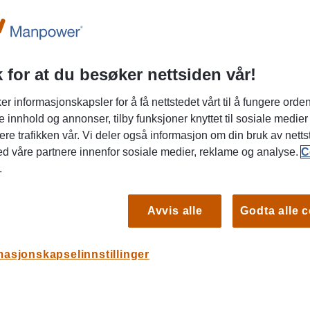
 for at du besøker nettsiden vår!
er informasjonskapsler for å få nettstedet vårt til å fungere orden
e innhold og annonser, tilby funksjoner knyttet til sosiale medier
r å fikse ting for folk - og vil bli god på
ere trafikken vår. Vi deler også informasjon om din bruk av netts
ed våre partnere innenfor sosiale medier, reklame og analyse.
C
.
tikken søker vi etter en serviceinnstilt og
 fast heltidsstilling (80%) på Sandnes Maxi. I denne
Avvis alle
Godta alle 
 del av et sosialt og aktivt butikkmiljø, hvor du hver
S
 å hjelpe kunder med løsninger som gjør hverdagen
masjonskapselinnstillinger
Sa
Sandnes