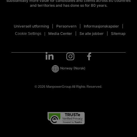
substantially more value for candidates and clients across 80 countries
and territories and has done so for 80 years.
Universell utforming
Personvern
Informasjonskapsler
Media Center
Se alle jobber
Sitemap
Cookie Settings
Norway
(Norsk)
© 2026 ManpowerGroup All Rights Reserved.