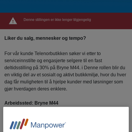
Denne stillingen er ikke lenger tilgjengelig
Liker du salg, mennesker og tempo?
For vår kunde Telenorbutikken søker vi etter to
serviceinnstilte og engasjerte selgere til en fast
deltidsstilling på 30% på Bryne M44. i Denne rollen blir du
en viktig del av et sosialt og aktivt butikkmiljø, hvor du hver
dag får muligheten til å hjelpe kunder med løsninger som
gjør hverdagen deres enklere.
Arbeidssted: Bryne M44
Det er to stillinger som utlyses på 30%
Oppstart: Etter avtale
Vi tilbyr: