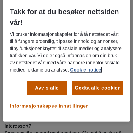
Takk for at du besøker nettsiden
Et sosialt og uformelt arbeidsmiljø
vår!
God opplæring og tett oppfølging
Mulighet for faglig og personlig utvikling
Vi bruker informasjonskapsler for å få nettstedet vårt
Erfaring fra en av Norges mest kjente merkevarer
til å fungere ordentlig, tilpasse innhold og annonser,
tilby funksjoner knyttet til sosiale medier og analysere
Arbeidsoppgaver:
trafikken vår. Vi deler også informasjon om din bruk
Salg av produkter og tjenester
av nettstedet vårt med våre partnere innenfor sosiale
Veilede og hjelpe kunder med gode løsninger
medier, reklame og analyse.
Cookie notice
.
Sørge for at butikken fremstår ryddig og innbydende
Bidra til å nå butikkens salgs- og resultatmål
Avvis alle
Godta alle cookier
Kvalifikasjoner:
Gode kommunikasjonsevner på norsk
Serviceinnstilt og trives med kundekontakt
Informasjonskapselinnstillinger
Motivert for salg og resultater
Interessert?