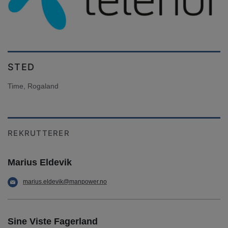
STED
Time, Rogaland
REKRUTTERER
Marius Eldevik
marius.eldevik@manpower.no
Sine Viste Fagerland