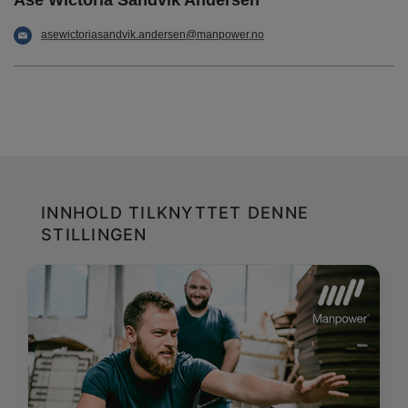
asewictoriasandvik.andersen@manpower.no
INNHOLD TILKNYTTET DENNE
STILLINGEN