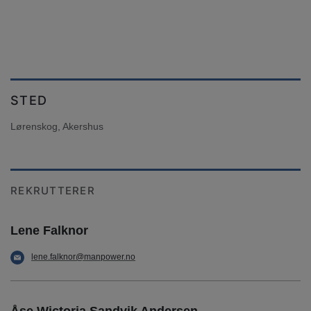
STED
Lørenskog, Akershus
REKRUTTERER
Lene Falknor
lene.falknor@manpower.no
Åse Wictoria Sandvik Andersen