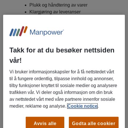
Plukk og håndtering av varer
Klargjøring av leveranser
Lasting og lossing
Generelt lagerarbeid i høyt tempo
Truckkjøring
Takk for at du besøker nettsiden
Dette er en jobb hvor du er i konstant bevegelse – og hvor
vår!
du virkelig får brukt kroppen.
Vi bruker informasjonskapsler for å få nettstedet vårt
Hva slags dag kan du forvente?
til å fungere ordentlig, tilpasse innhold og annonser,
tilby funksjoner knyttet til sosiale medier og analysere
Mange kvadratmeter å dekke
trafikken vår. Vi deler også informasjon om din bruk
Høyt aktivitetsnivå hele skiftet
av nettstedet vårt med våre partnere innenfor sosiale
Fysiske arbeidsoppgaver og tunge løft
medier, reklame og analyse.
Cookie notice
.
Et lag som jobber sammen for å få alt til å flyte
Avvis alle
Godta alle cookier
Arbeidstider: