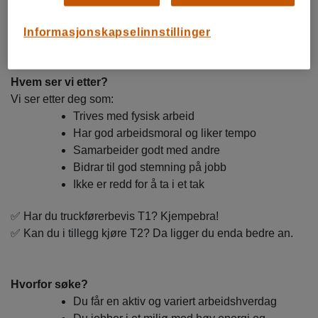
Arbeidstidene varierer og kan ligge i tidsrommet 06:00–
23:00, avhengig av behov og skiftplan. Det er også viktig at
Informasjonskapselinnstillinger
du er fleksibel, da arbeid på lørdager kan forekomme.
Hvem ser vi etter?
Vi ser etter deg som:
Trives med fysisk arbeid
Har god arbeidsmoral og liker tempo
Samarbeider godt med andre
Bidrar til god stemning på jobb
Ikke er redd for å ta i et tak
✅
Har du truckførerbevis T1? Kjempebra!
✅
Kan du i tillegg kjøre T2? Da ligger du enda bedre an.
Hvorfor søke?
Du får en aktiv og variert arbeidshverdag