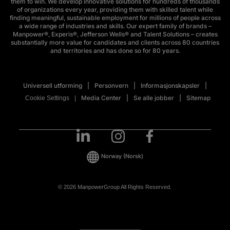
them to win. We develop innovative solutions for hundreds of thousands
of organizations every year, providing them with skilled talent while
finding meaningful, sustainable employment for millions of people across
a wide range of industries and skills. Our expert family of brands –
Manpower®, Experis®, Jefferson Wells® and Talent Solutions – creates
substantially more value for candidates and clients across 80 countries
and territories and has done so for 80 years.
Universell utforming
Personvern
Informasjonskapsler
Media Center
Se alle jobber
Sitemap
Cookie Settings
Norway
(Norsk)
© 2026 ManpowerGroup All Rights Reserved.