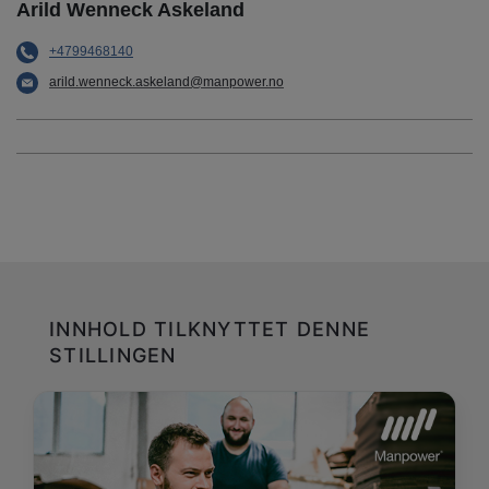
Arild Wenneck Askeland
+4799468140
arild.wenneck.askeland@manpower.no
INNHOLD TILKNYTTET DENNE
STILLINGEN