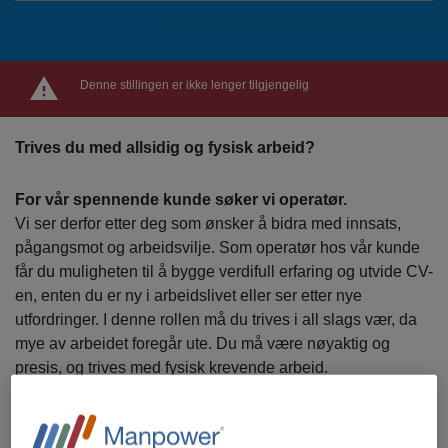
Denne stillingen er ikke lenger tilgjengelig
Trives du med allsidig og fysisk arbeid?
For vår spennende kunde søker vi operatør.
Vi ser derfor etter deg som ønsker å bidra med innsats,
pågangsmot og arbeidsvilje. Som operatør hos vår kunde
får du muligheten til å bygge verdifull erfaring og utvide CV-
en, enten du er ny i arbeidslivet eller ser etter nye
utfordringer. I denne rollen må du trives i all slags vær, da
mye av arbeidet foregår ute. Du må være nøyaktig og
presis, og trives med fysisk krevende arbeid.
Vi ser etter deg som: