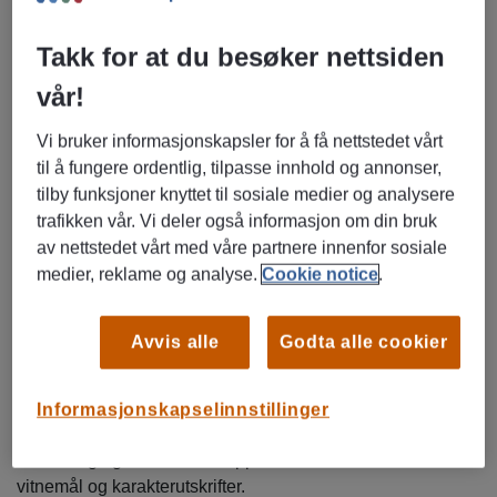
Trives med fysisk arbeid og varierte arbeidsoppgaver
Takk for at du besøker nettsiden
Er praktisk anlagt. nøyaktig og presis.
Har førerkort kl. B.
vår!
Har trucksertifikat T4.
Vi bruker informasjonskapsler for å få nettstedet vårt
Er fleksibel og tilgjengelig fra ca. juli
til å fungere ordentlig, tilpasse innhold og annonser,
tilby funksjoner knyttet til sosiale medier og analysere
Hvorfor søke oppdrag hos oss?
trafikken vår. Vi deler også informasjon om din bruk
Som Norges største rekrutterings- og bemanningsbyrå
av nettstedet vårt med våre partnere innenfor sosiale
finner vi attraktive karrieremuligheter hos ulike aktører. Vi
medier, reklame og analyse.
Cookie notice
.
ønsker å være din støttespiller gjennom hele prosessen,
slik at du får den personlige oppfølgingen som trengs for å
Avvis alle
Godta alle cookier
lykkes.
Registrer din CV og søk på stillingen på
Informasjonskapselinnstillinger
www.manpower,no. Legg inn så utfyllende informasjon
som mulig og husk å laste opp relevante dokumenter som
vitnemål og karakterutskrifter.