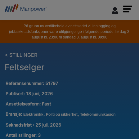
På grunn av vedlikehold av nettstedet vil innlogging og
jobbsøknadsfunksjoner være utilgjengelige i følgende periode: lørdag 2.
august kl. 23:00 til søndag 3. august kl. 09:00
< STILLINGER
Feltselger
Referansenummer:
51797
Publisert:
18 juni, 2026
Ansettelsesform:
Fast
Bransje:
,
,
Elektronikk
Politi og sikkerhet
Telekommunikasjon
Søknadsfrist : 25 juli, 2026
Antall stillinger
:
3