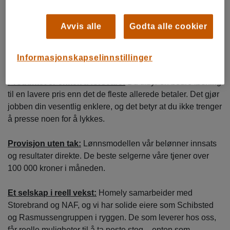
Kartlegge behov og rådgi om riktig alarmløsning
Inngå avtaler og følge opp egne kunder
Avvis alle
Godta alle cookier
Rapportere resultater og bidra i salgsmøter
Være en synlig representant for Homely der ute
Informasjonskapselinnstillinger
Hvorfor dette er en god salgsjobb
Produktet er enkelt å forsvare:
Du tilbyr en bedre løsning
til en lavere pris enn det de fleste allerede betaler. Det gjør
jobben din vesentlig enklere, og det betyr at du ikke trenger
å presse noen for å lykkes.
Provisjon uten tak:
Lønnsmodellen vår belønner innsats
og resultater direkte. De beste selgerne våre tjener over
100 000 kroner i måneden.
Et selskap i reell vekst:
Homely samarbeider med
Storebrand og NAF, og vi har solide eiere som Schibsted
og Rasmussengruppen i ryggen. De som leverer hos oss,
får reelle muligheter til å ta neste steg – enten som