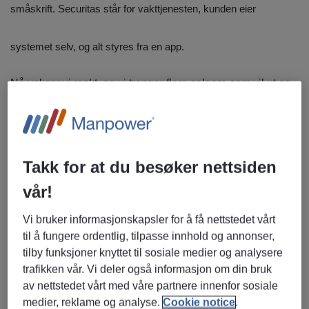
småskrift. Securitas står for vakttjenesten, kunden eier
systemet selv, og alt styres fra en app.
Nå vokser vi raskt, og vi trenger flere selgere som vil ut og
møte kundene våre ansikt til ansikt.
Rollen
Som selger hos Homely oppsøker du privatkunder i Oslo-
Takk for at du besøker nettsiden
området. Du presenterer løsningen vår, kartlegger hva
vår!
familien trenger, og hjelper kundene å sette sammen riktig
pakke. Det er en aktiv jobb der du er ute mesteparten av
Vi bruker informasjonskapsler for å få nettstedet vårt
dagen – ikke en telefonjobb.
til å fungere ordentlig, tilpasse innhold og annonser,
tilby funksjoner knyttet til sosiale medier og analysere
Arbeidsoppgaver
trafikken vår. Vi deler også informasjon om din bruk
Oppsøke privatkunder dør-til-dør og presentere
av nettstedet vårt med våre partnere innenfor sosiale
Homely
medier, reklame og analyse.
Cookie notice
.