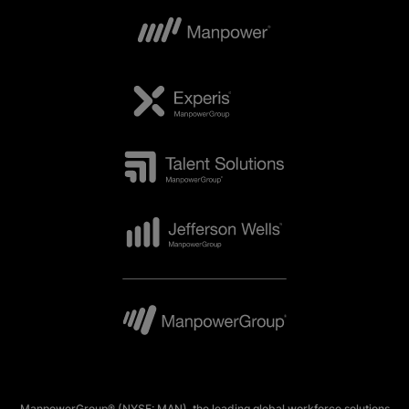
ManpowerGroup® (NYSE: MAN), the leading global workforce solutions