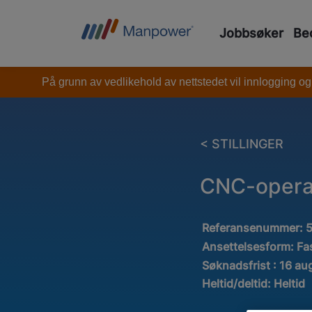
Jobbsøker
Bed
På grunn av vedlikehold av nettstedet vil innlogging og
< STILLINGER
CNC-opera
Referansenummer:
Ansettelsesform:
Fa
Søknadsfrist : 16 au
Heltid/deltid:
Heltid