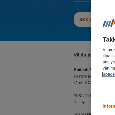
SØK PÅ STILLI
Takk
Vi bruk
Vil du jobbe med m
tilpass
analys
vårt m
Ebitech AS
er et mode
notice
en sterk posisjon innen 
kåret til Gaselle-bedrift
På grunn av økende oppd
stilling.
Infor
Hos oss blir du en del a