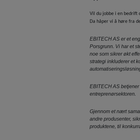
Vil du jobbe i en bedrift
Da håper vi å høre fra d
EBITECH AS er et engi
Porsgrunn. Vi har et st
noe som sikrer økt effe
strategi inkluderer et 
automatiseringsløsning
​EBITECH AS betjener 
entreprenørsektoren.
​Gjennom et nært sama
andre produsenter, sik
produktene, til konkurr