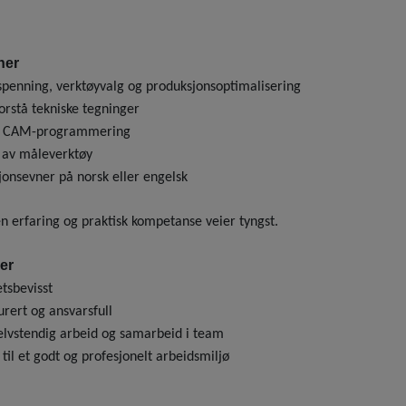
ner
spenning, verktøyvalg og produksjonsoptimalisering
forstå tekniske tegninger
n CAM-programmering
 av måleverktøy
nsevner på norsk eller engelsk
n erfaring og praktisk kompetanse veier tyngst.
er
etsbevisst
urert og ansvarsfull
elvstendig arbeid og samarbeid i team
 til et godt og profesjonelt arbeidsmiljø