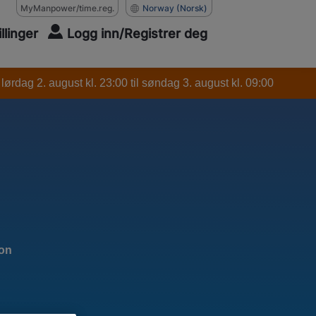
MyManpower/time.reg.
Norway
(Norsk)
illinger
Logg inn/Registrer deg
ørdag 2. august kl. 23:00 til søndag 3. august kl. 09:00
jon