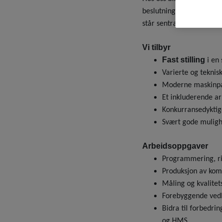
beslutningsveier og en k
står sentralt.
Vi tilbyr
Fast stilling
i en 
Varierte og tekni
Moderne maskinpar
Et inkluderende ar
Konkurransedyktig
Svært gode mulighe
Arbeidsoppgaver
Programmering, ri
Produksjon av komp
Måling og kvalitet
Forebyggende vedli
Bidra til forbedrin
og HMS