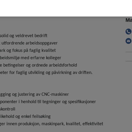
R
ultur der kvalitet, samarbeid og kontinuerlig forbedring
Ma
solid og veldrevet bedrift
sk utfordrende arbeidsoppgaver
k og fokus på faglig kvalitet
beidsmiljø med erfarne kolleger
e betingelser og ordnede arbeidsforhold
ter for faglig utvikling og påvirkning av driften.
gging og justering av CNC-maskiner
onenter i henhold til tegninger og spesifikasjoner
skontroll
kehold og enkel feilsøking
ger innen produksjon, maskinpark, kvalitet, effektivitet