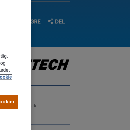
LAGRE
DEL
tlig,
 og
tedet
ookie
TED
cookier
rsgrunn, Telemark