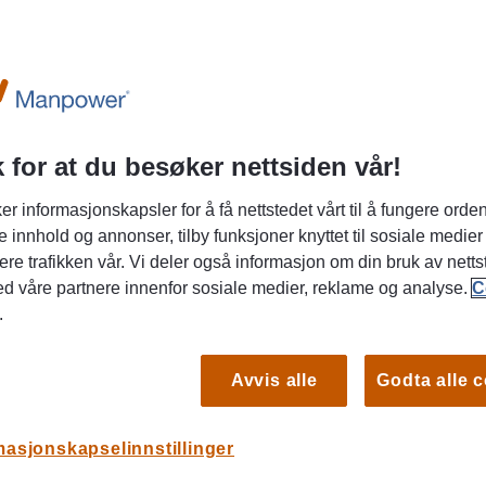
NGEN
 for at du besøker nettsiden vår!
er informasjonskapsler for å få nettstedet vårt til å fungere orden
oderne CNC i et sterkt fagmiljø?
e innhold og annonser, tilby funksjoner knyttet til sosiale medier
ere trafikken vår. Vi deler også informasjon om din bruk av netts
ed våre partnere innenfor sosiale medier, reklame og analyse.
C
rne teknologiselskap med en avansert maskinpark og
.
maskinering og design for produksjon. Selskapet ble
S
 2025.
Avvis alle
Godta alle 
Po
ragsmengde søker vi nå en CNC-operatør til fast
masjonskapselinnstillinger
v et sterkt fagmiljø med moderne maskinpark, korte