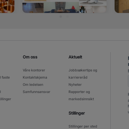
Om oss
Aktuelt
Våre kontorer
Jobbsøkertips og
l faste
Kontaktskjema
karriereråd
Om ledelsen
Nyheter
l
Samfunnsansvar
Rapporter og
illinger
markedsinnsikt
Stillinger
Stillinger per sted