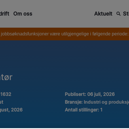
rift
Om oss
Aktuelt
St
 jobbsøknadsfunksjoner være utilgjengelige i følgende periode: l
tør
51632
Publisert:
06 juli, 2026
Bransje:
st
Industri og produks
gust, 2026
Antall stillinger
:
1