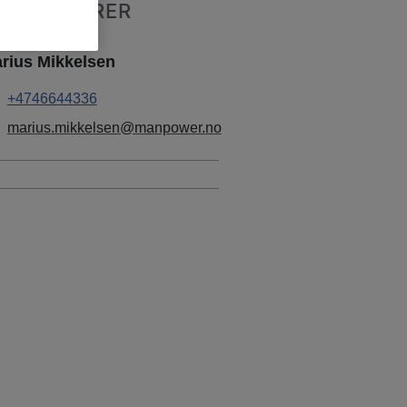
EKRUTTERER
rius Mikkelsen
+4746644336
marius.mikkelsen@manpower.no