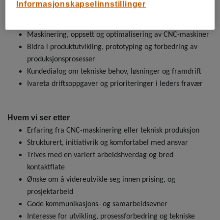
Informasjonskapselinnstillinger
Arbeidsoppgaver
Maskinering, oppsett og optimalisering av CNC-maskiner
Bidra i produktutvikling, prototyping og forbedring av
produksjonsprosesser
Kundedialog om tekniske behov, løsninger og framdrift
Ivareta driftsoppgaver og prioriteringer i leders fravær
Hvem vi ser etter
Erfaring fra CNC-maskinering eller teknisk produksjon
Strukturert, initiativrik og komfortabel med ansvar
Trives med en variert arbeidshverdag og bred
kontaktflate
Ønske om å videreutvikle seg innen prising, og
prosjektarbeid
Gode kommunikasjons- og samarbeidsevner
Interesse for utvikling, prosessforbedring og tekniske