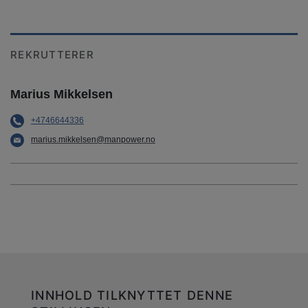
REKRUTTERER
Marius Mikkelsen
+4746644336
marius.mikkelsen@manpower.no
INNHOLD TILKNYTTET DENNE