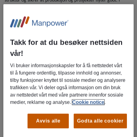
struktur og sikrer at produksjon og prosjekter flyter godt. I
tillegg vil du fungere som stedfortreder for daglig leder når det
trengs.
For den rette kandidaten gir dette en hverdag med stor
påvirkningskraft, korte linjer og muligheten til å forme både
Takk for at du besøker nettsiden
prosesser og produksjon. Stillingen passer perfekt for deg som
vår!
vil bruke produksjonskompetansen din på et høyere nivå og som
trives med ansvar, variasjon og samarbeid.
Vi bruker informasjonskapsler for å få nettstedet vårt
til å fungere ordentlig, tilpasse innhold og annonser,
Vi tilbyr
tilby funksjoner knyttet til sosiale medier og analysere
En sentral rolle i et moderne og fremoverlent
trafikken vår. Vi deler også informasjon om din bruk
produksjonsmiljø
av nettstedet vårt med våre partnere innenfor sosiale
Stor variasjon i arbeidsoppgaver og tett samarbeid med
medier, reklame og analyse.
Cookie notice
.
daglig leder
Mulighet til å påvirke prosesser og utviklingsarbeid
Avvis alle
Godta alle cookier
Gode utviklingsmuligheter og konkurransedyktige
betingelser